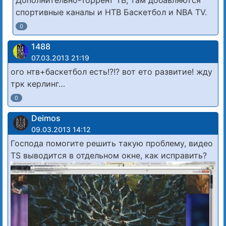
спортивные каналы и НТВ Баскетбол и NBA TV.
0
1488
07.03.2013 21:19
ого нтв+баскетбол есть!?!? вот ето развитие! жду
трк керлинг…
0
Deimos
09.03.2013 14:12
Господа помогите решить такую проблему, видео
TS выводится в отдельном окне, как исправить?