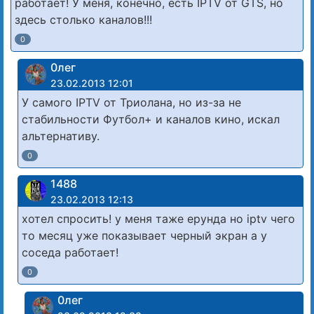
работает! У меня, конечно, есть IPTV от GTS, но
здесь столько каналов!!!
0
0лег
23.02.2013 12:01
У самого IPTV от Триолана, но из-за не
стабильности Футбол+ и каналов кино, искал
альтернативу.
0
1488
23.02.2013 12:13
хотел спросить! у меня таже ерунда но iptv чего
то месяц уже показывает черный экран а у
соседа работает!
0
0лег