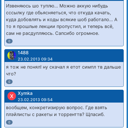
Извеняюсь шо туплю… Можно аккую нибудь
сссылку где обьясняеться, что откуда качать,
куда добовлять и коды всякие шоб работало… А
то я прошлые лекции пропустил, и теперь всё,
сам не расдупляюсь. Сапсибо огромное.
0
1488
23.02.2013 09:34
я тож не понял! ну скачал я етот симпл тв дальше
что?
0
Xymka
X
23.02.2013 09:54
вообщем, конкретизирую вопрос. Где взять
плэйлисты с ракеты и торренттв? Щпасиб.
0