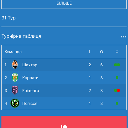
БІЛЬШЕ
31 Тур
Турнірна таблиця
Команда
І
О
Ф
1
Шахтар
2
6
2
Карпати
1
3
3
Епіцентр
2
3
4
Полісся
1
3