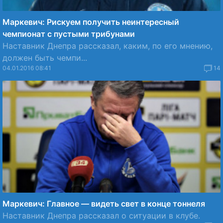
Маркевич: Рискуем получить неинтересный
чемпионат с пустыми трибунами
Наставник Днепра рассказал, каким, по его мнению,
должен быть чемпи...
04.01.2016 08:41
14
Маркевич: Главное — видеть свет в конце тоннеля
Наставник Днепра рассказал о ситуации в клубе.