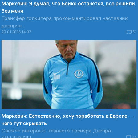
Маркевич: Я думал, что Бойко останется, все решили
без меня
Трансфер голкипера прокомментировал наставник
днепрян.
20.01.2016 14:37
51
Маркевич: Естественно, хочу поработать в Европе —
чего тут скрывать
Свежее интервью главного тренера Днепра.
20.01.2016 09:01
25