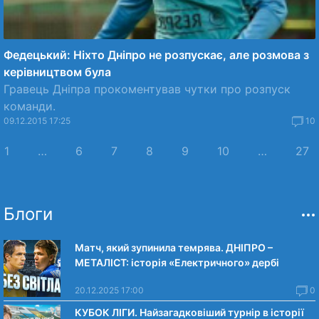
Федецький: Ніхто Дніпро не розпускає, але розмова з
керівництвом була
Гравець Дніпра прокоментував чутки про розпуск
команди.
09.12.2015 17:25
10
1
…
6
7
8
9
10
…
27
Блоги
Матч, який зупинила темрява. ДНІПРО –
МЕТАЛІСТ: історія «Електричного» дербі
20.12.2025 17:00
0
КУБОК ЛІГИ. Найзагадковіший турнір в історії