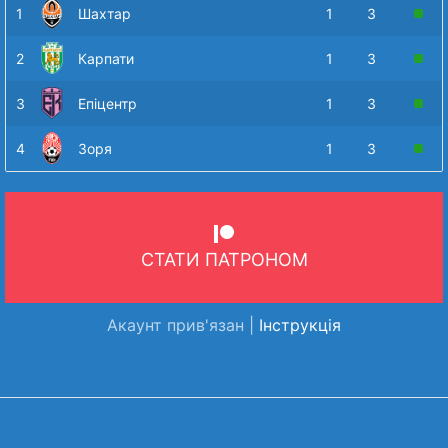
1
Шахтар
1
3
2
Карпати
1
3
3
Епіцентр
1
3
4
Зоря
1
3
СТАТИ ПАТРОНОМ
Акаунт прив'язан |
Інструкція