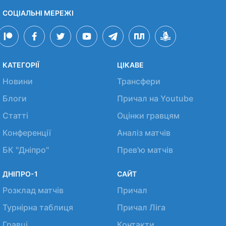
СОЦІАЛЬНІ МЕРЕЖІ
КАТЕГОРІЇ
ЦІКАВЕ
Новини
Трансфери
Блоги
Причал на Youtube
Статті
Оцінки гравцям
Конференції
Аналіз матчів
БК "Дніпро"
Прев'ю матчів
ДНІПРО-1
САЙТ
Розклад матчів
Причал
Турнірна таблиця
Причал Ліга
Гравці
Контакти