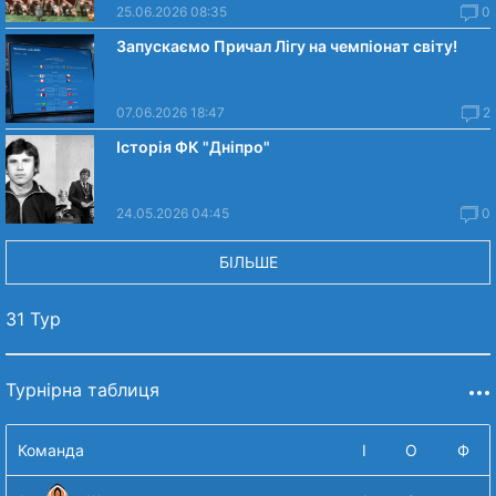
25.06.2026 08:35
0
Запускаємо Причал Лігу на чемпіонат світу!
07.06.2026 18:47
2
Історія ФК "Дніпро"
24.05.2026 04:45
0
БІЛЬШЕ
31 Тур
Турнірна таблиця
Команда
І
О
Ф