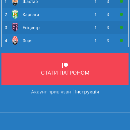
1
Шахтар
1
3
2
Карпати
1
3
3
Епіцентр
1
3
4
Зоря
1
3
СТАТИ ПАТРОНОМ
Акаунт прив'язан |
Інструкція