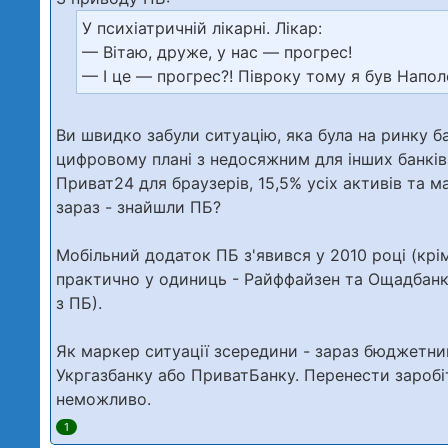
У психіатричній лікарні. Лікар:
— Вітаю, друже, у нас — прогрес!
— І це — прогрес?! Півроку тому я був Наполе
Ви швидко забули ситуацію, яка була на ринку ба
цифровому плані з недосяжним для інших банків
Приват24 для браузерів,
15,5% усіх активів
та ма
зараз - знайшли ПБ?
Мобільний додаток ПБ з'явився у 2010 році (крі
практично у одиниць - Райффайзен та Ощадбанк п
з ПБ).
Як маркер ситуації зсередини - зараз бюджетн
Укргазбанку або ПриватБанку. Перенести заробі
неможливо.
1