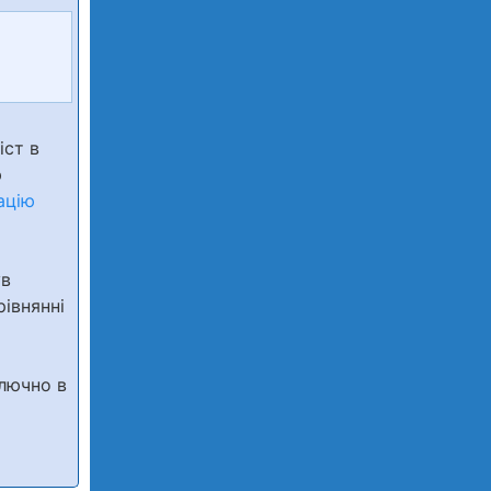
іст в
ю
ацію
ув
івнянні
лючно в