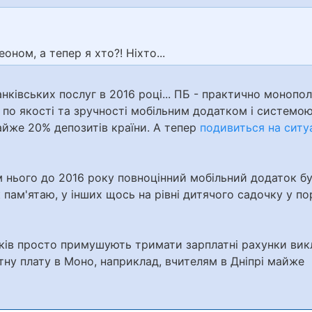
оном, а тепер я хто?! Ніхто...
нківських послуг в 2016 році... ПБ - практично монопол
 по якості та зручності мобільним додатком і системо
йже 20% депозитів країни. А тепер
подивиться на ситу
м нього до 2016 року повноцінний мобільний додаток б
ам'ятаю, у інших щось на рівні дитячого садочку у пор
иків просто примушують тримати зарплатні рахунки вик
тну плату в Моно, наприклад, вчителям в Дніпрі майже