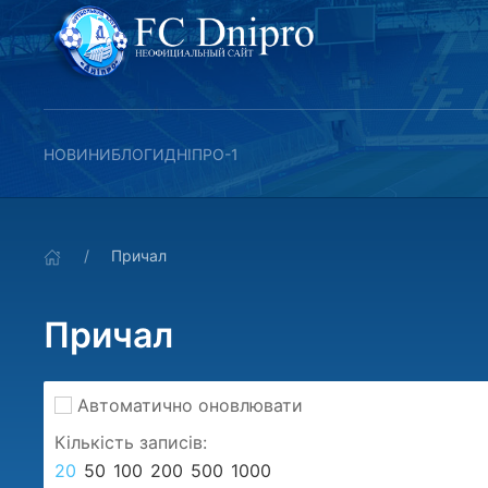
НОВИНИ
БЛОГИ
ДНІПРО-1
Причал
Причал
Автоматично оновлювати
Кількість записів:
20
50
100
200
500
1000