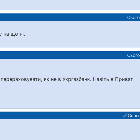
Сього
 на що ні.
Сього
ерераховувати, як не в Укргазбанк. Навіть в Приват
Сього