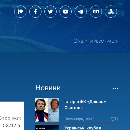
УВІЙТИ
РЕЄСТРАЦІЯ
Новини
Історія ФК «Дніпро»
Сьогодні
Cторінки:
Позавчора, 09:33
1
53712
Українські клуби в