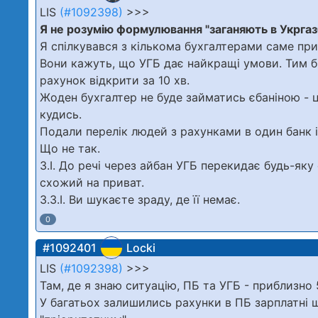
LIS
(#1092398)
>>>
Я не розумію формулювання "заганяють в Укрга
Я спілкувався з кількома бухгалтерами саме при
Вони кажуть, що УГБ дає найкращі умови. Тим б
рахунок відкрити за 10 хв.
Жоден бухгалтер не буде займатись єбаніною - 
кудись.
Подали перелік людей з рахунками в один банк і
Що не так.
З.І. До речі через айбан УГБ перекидає будь-яку
схожий на приват.
З.З.І. Ви шукаєте зраду, де її немає.
0
#1092401
Locki
LIS
(#1092398)
>>>
Там, де я знаю ситуацію, ПБ та УГБ - приблизно 
У багатьох залишились рахунки в ПБ зарплатні щ