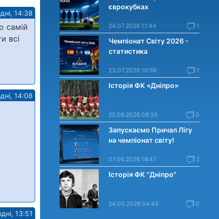
єврокубках
дні, 14:38
о самій
24.07.2026 11:44
1
и всі
Чемпіонат Світу 2026 -
статистика
23.07.2026 10:56
1
Історія ФК «Дніпро»
дні, 14:08
25.06.2026 08:35
0
Запускаємо Причал Лігу
на чемпіонат світу!
07.06.2026 18:47
2
Історія ФК "Дніпро"
24.05.2026 04:45
0
дні, 13:51