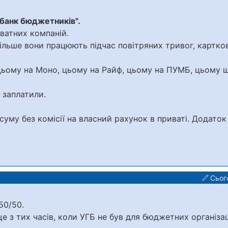
збанк бюджетників".
ватних компаній.
ільше вони працюють підчас повітряних тривог, картко
цьому на Моно, цьому на Райф, цьому на ПУМБ, цьому 
 заплатили.
 суму без комісії на власний рахунок в приваті. Додаток
Сього
50/50.
е з тих часів, коли УГБ не був для бюджетних організа