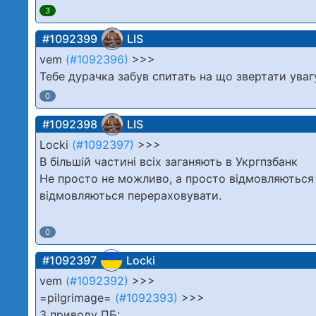
3
#1092399
LIS
vem
(#1092396)
>>>
Тебе дурачка забув спитать на що звертати увагу
0
#1092398
LIS
Locki
(#1092397)
>>>
В більшій частині всіх заганяють в Укргпзбанк
Не просто не можливо, а просто відмовляються п
відмовляються перераховувати.
0
#1092397
Locki
vem
(#1092392)
>>>
=pilgrimage=
(#1092393)
>>>
З приводу ПБ: