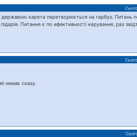
Сього
на державою карета перетворюється на гарбуз. Питань п
 підарів. Питання є по ефективності керування, раз звідт
Сього
еї немає сказу.
.
Сього