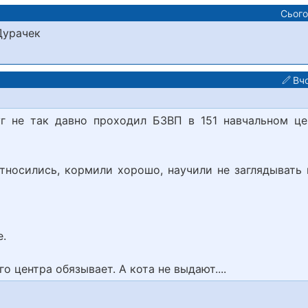
Сього
Дурачек
Вч
уг не так давно проходил БЗВП в 151 навчальном це
тносились, кормили хорошо, научили не заглядывать 
е.
 центра обязывает. А кота не выдают....