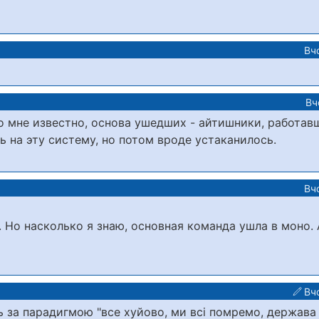
Вч
Вч
о мне известно, основа ушедших - айтишники, работав
 на эту систему, но потом вроде устаканилось.
Вч
. Но насколько я знаю, основная команда ушла в моно.
Вч
 за парадигмою "все хуйово, ми всі помремо, держава 