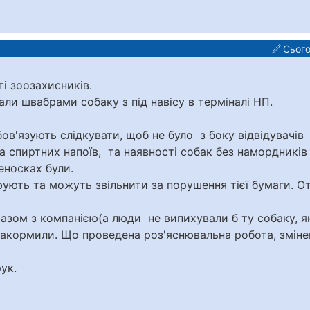
Сього
ті зоозахисників.
али швабрами собаку з під навісу в терміналі НП.
бов'язують слідкувати, щоб не було з боку відвідувачів
а спиртних напоїв, та наявності собак без намордників і
еносках були.
ують та можуть звільнити за порушення тієї бумаги. О
разом з компанією(а люди не випихували б ту собаку, я
накормили. Що проведена роз'яснювальна робота, зміне
ук.