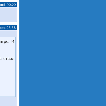
дні, 00:20
ора, 23:58
нтре. И
в ствол