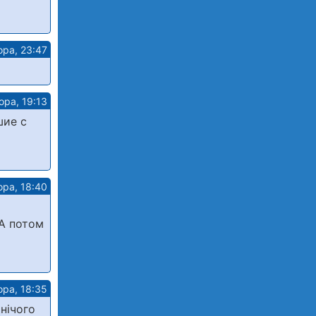
ора, 23:47
ора, 19:13
шие с
ора, 18:40
 А потом
ора, 18:35
нічого