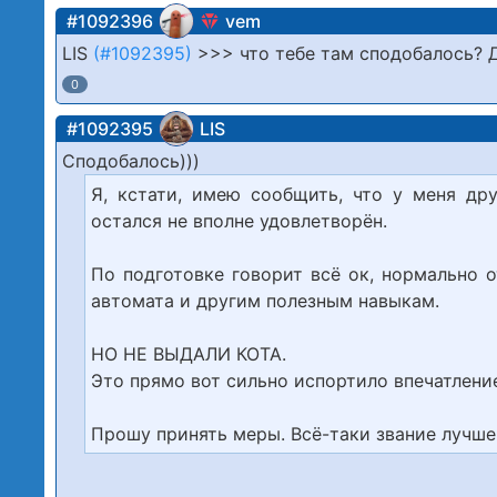
#1092396
vem
LIS
(#1092395)
>>> что тебе там сподобалось? 
0
#1092395
LIS
Сподобалось)))
Я, кстати, имею сообщить, что у меня др
остался не вполне удовлетворён.
По подготовке говорит всё ок, нормально о
автомата и другим полезным навыкам.
НО НЕ ВЫДАЛИ КОТА.
Это прямо вот сильно испортило впечатлени
Прошу принять меры. Всё-таки звание лучшего