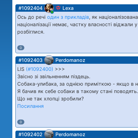
#1092404
Lexa
Ось до речі
один з прикладів
, як націоналізова
націоналізації немає, частку власності віджали у
розбіглися.
0
#1092403
Perdomanoz
LIS
(#1092400)
>>>
Звісно зі звільненням піздець.
Собака-улибака, за однією приміткою - якщо в н
Я бачив як себе собаки в такому стані поводять
Що не так хлопці зробили?
Посилання
0
#1092402
Perdomanoz