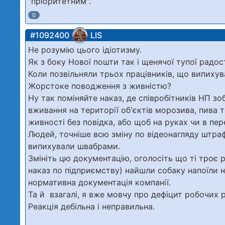
"пріоритетним".
0
#1092400
LIS
Не розумію цього ідіотизму.
Як з боку Нової пошти так і щенячої тупої радос
Коли позвільняли трьох працівників, що випихув
Жорстоке поводження з живністю?
Ну так поміняйте наказ, де співробітників НП зо
вживання на території об'єктів морозива, пива т
живності без повідка, або щоб на руках чи в пер
Людей, точніше всю зміну по відеонагляду штраф
випихували швабрами.
Змініть цю документацію, оголосіть що ті троє 
наказ по підприємству) найшли собаку напоїли 
нормативна документація компанії.
Та й взагалі, я вже мовчу про дефіцит робочих р
Реакція дебільна і неправильна.