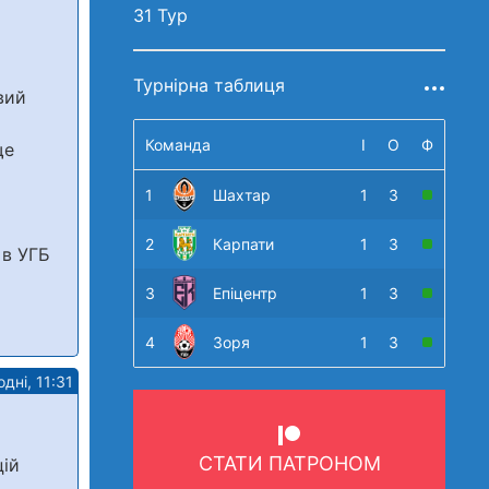
31 Тур
Турнірна таблиця
вий
Команда
І
О
Ф
ще
1
Шахтар
1
3
2
Карпати
1
3
 в УГБ
3
Епіцентр
1
3
4
Зоря
1
3
дні, 11:31
СТАТИ ПАТРОНОМ
цій