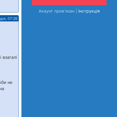
Акаунт прив'язан |
Інструкція
дні, 07:26
 взагалі
т
кби не
на