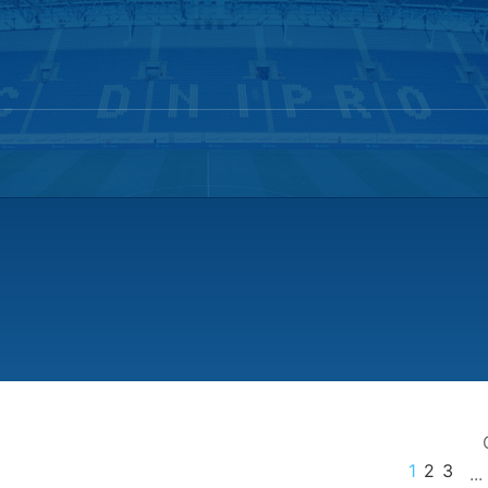
1
2
3
...