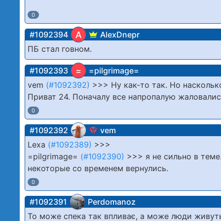
0
A
#1092394
AlexDnepr
ПБ стал говном.
=
#1092393
=pilgrimage=
vem
(#1092392)
>>> Ну как-то так. Но наскольк
Приват 24. Поначалу все напропалую жаловались
0
#1092392
vem
Lexa
(#1092389)
>>>
=pilgrimage=
(#1092390)
>>> я не сильно в теме
некоторые со временем вернулись.
0
#1092391
Perdomanoz
То може спека так впливає, а може люди живуть