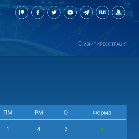
УВІЙТИ
РЕЄСТРАЦІЯ
ПМ
РМ
О
Форма
1
4
3