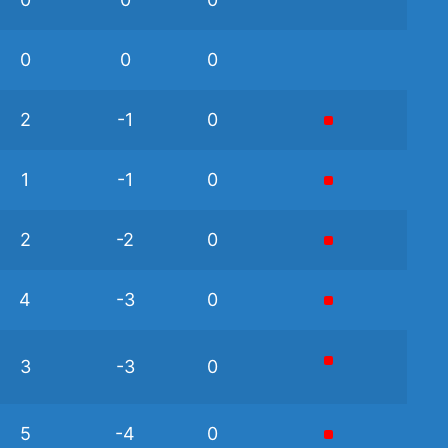
0
0
0
2
-1
0
1
-1
0
2
-2
0
4
-3
0
3
-3
0
5
-4
0