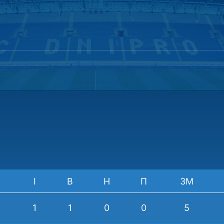
І
В
Н
П
ЗМ
1
1
0
0
5