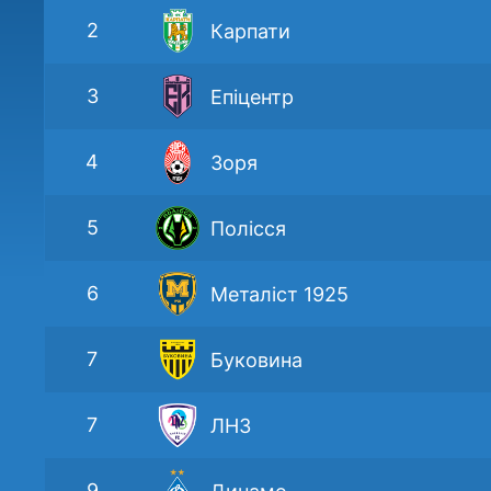
2
Карпати
3
Епіцентр
4
Зоря
5
Полісся
6
Металіст 1925
7
Буковина
7
ЛНЗ
9