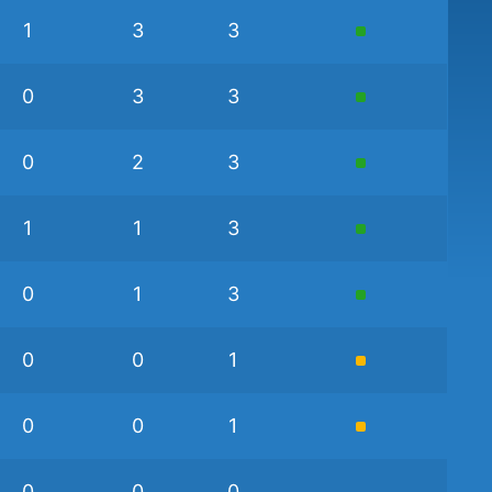
1
3
3
0
3
3
0
2
3
1
1
3
0
1
3
0
0
1
0
0
1
0
0
0