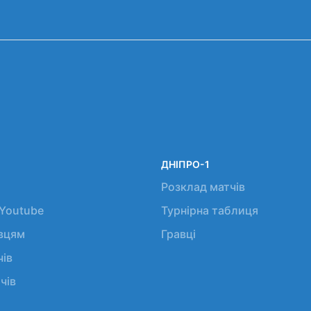
ДНІПРО-1
Розклад матчів
 Youtube
Турнірна таблиця
авцям
Гравці
чів
чів