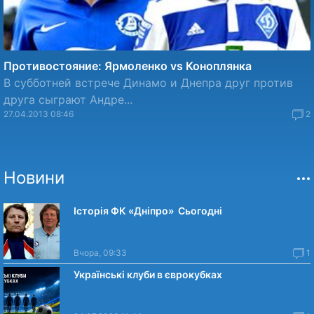
Противостояние: Ярмоленко vs Коноплянка
В субботней встрече Динамо и Днепра друг против
друга сыграют Андре...
27.04.2013 08:46
2
Новини
Історія ФК «Дніпро» Сьогодні
Вчора, 09:33
1
Українські клуби в єврокубках