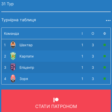
31 Тур
Турнірна таблиця
Команда
І
О
Ф
1
Шахтар
1
3
2
Карпати
1
3
3
Епіцентр
1
3
4
Зоря
1
3
СТАТИ ПАТРОНОМ