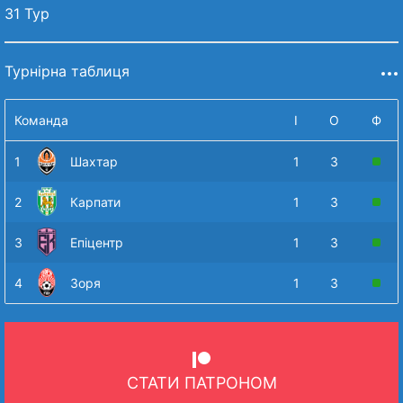
31 Тур
Турнірна таблиця
Команда
І
О
Ф
1
Шахтар
1
3
2
Карпати
1
3
3
Епіцентр
1
3
4
Зоря
1
3
СТАТИ ПАТРОНОМ