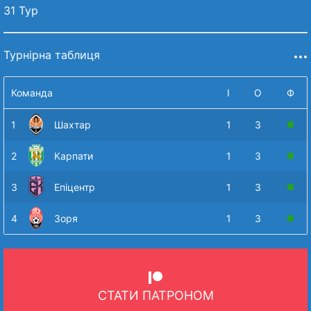
31 Тур
Турнірна таблиця
Команда
І
О
Ф
1
Шахтар
1
3
2
Карпати
1
3
3
Епіцентр
1
3
4
Зоря
1
3
СТАТИ ПАТРОНОМ