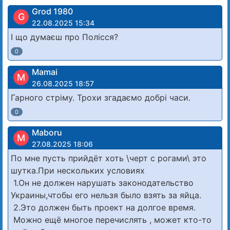
Grod 1980
G
22.08.2025 15:34
І що думаєш про Полісся?
0
Mamai
M
26.08.2025 18:57
Гарного стріму. Трохи згадаємо добрі часи.
0
Maboru
M
27.08.2025 18:06
По мне пусть прийдёт хоть \черт с рогами\ это
шутка.При нескольких условиях
1.Он не должен нарушать законодательство
Украины,чтобы его нельзя было взять за яйца.
2.Это должен быть проект на долгое время.
Можно ещё многое перечислять , может кто-то