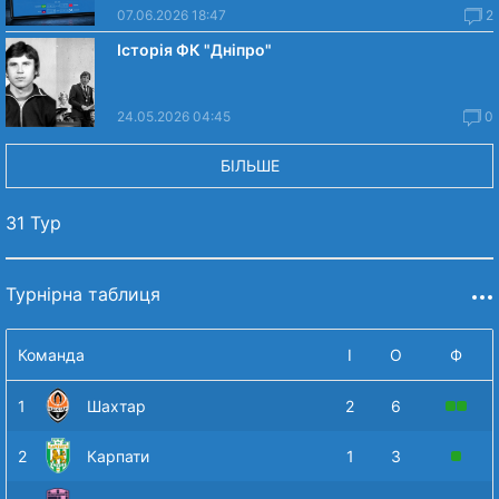
07.06.2026 18:47
2
Історія ФК "Дніпро"
24.05.2026 04:45
0
БІЛЬШЕ
31 Тур
Турнірна таблиця
Команда
І
О
Ф
1
Шахтар
2
6
2
Карпати
1
3