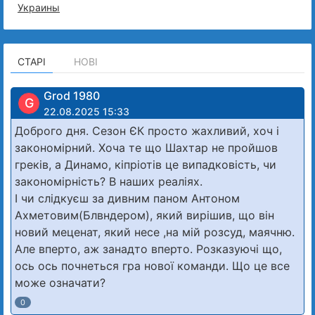
Украины
СТАРІ
НОВІ
Grod 1980
G
22.08.2025 15:33
Доброго дня. Сезон ЄК просто жахливий, хоч і
закономірний. Хоча те що Шахтар не пройшов
греків, а Динамо, кіпріотів це випадковість, чи
закономірність? В наших реаліях.
І чи слідкуєш за дивним паном Антоном
Ахметовим(Блвндером), який вирішив, що він
новий меценат, який несе ,на мій розсуд, маячню.
Але вперто, аж занадто вперто. Розказуючі що,
ось ось почнеться гра нової команди. Що це все
може означати?
0