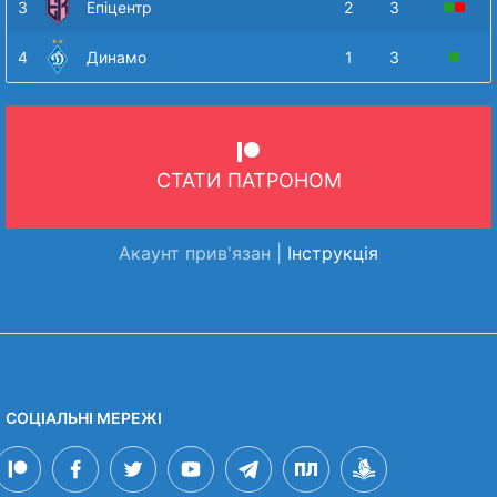
3
Епіцентр
2
3
4
Динамо
1
3
СТАТИ ПАТРОНОМ
Акаунт прив'язан |
Інструкція
СОЦІАЛЬНІ МЕРЕЖІ