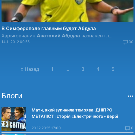
В Симферополе главным будет Абдула
Харьковчанин
Анатолий Абдула
назначен гл...
14.11.2012 09:55
30
« Назад
1
…
3
4
5
Блоги
Матч, який зупинила темрява. ДНІПРО –
МЕТАЛІСТ: історія «Електричного» дербі
20.12.2025 17:00
0