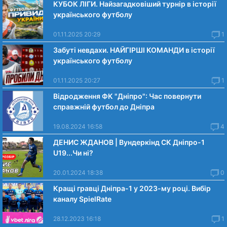
КУБОК ЛІГИ. Найзагадковіший турнір в історії
українського футболу
01.11.2025 20:29
1
Забуті невдахи. НАЙГІРШІ КОМАНДИ в історії
українського футболу
01.11.2025 20:27
1
Відродження ФК "Дніпро": Час повернути
справжній футбол до Дніпра
19.08.2024 16:58
4
ДЕНИС ЖДАНОВ | Вундеркінд СК Дніпро-1
U19...Чи нi?
20.01.2024 18:38
0
Кращі гравці Дніпра-1 у 2023-му році. Вибiр
каналу SpielRate
28.12.2023 16:18
1