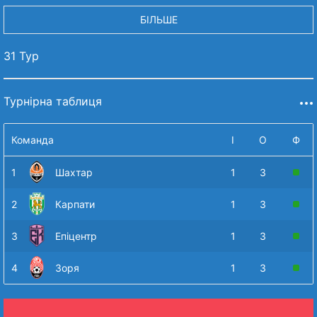
БІЛЬШЕ
31 Тур
Турнірна таблиця
Команда
І
О
Ф
1
Шахтар
1
3
2
Карпати
1
3
3
Епіцентр
1
3
4
Зоря
1
3