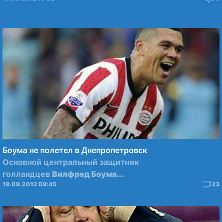
Боума не полетел в Днепропетровск
Основной центральный защитник
голландцев
Вилфред Боума...
19.09.2012 09:45
23