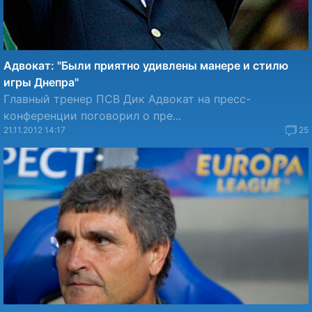
Адвокат: "Были приятно удивлены манере и стилю
игры Днепра"
Главный тренер ПСВ Дик Адвокат на пресс-
конференции поговорил о пре...
21.11.2012 14:17
25