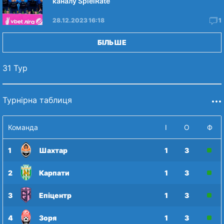
каналу SpielRate
28.12.2023 16:18
1
БІЛЬШЕ
31 Тур
Турнірна таблиця
Команда
І
О
Ф
1
Шахтар
1
3
2
Карпати
1
3
3
Епіцентр
1
3
4
Зоря
1
3