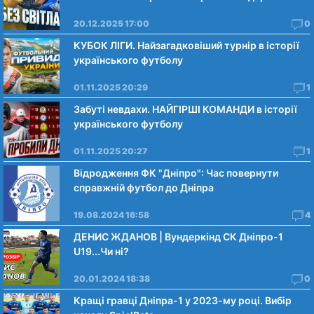
20.12.2025 17:00
0
КУБОК ЛІГИ. Найзагадковіший турнір в історії
українського футболу
01.11.2025 20:29
1
Забуті невдахи. НАЙГІРШІ КОМАНДИ в історії
українського футболу
01.11.2025 20:27
1
Відродження ФК "Дніпро": Час повернути
справжній футбол до Дніпра
19.08.2024 16:58
4
ДЕНИС ЖДАНОВ | Вундеркінд СК Дніпро-1
U19...Чи нi?
20.01.2024 18:38
0
Кращі гравці Дніпра-1 у 2023-му році. Вибiр