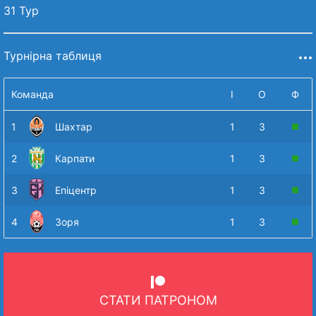
31 Тур
Турнірна таблиця
Команда
І
О
Ф
1
Шахтар
1
3
2
Карпати
1
3
3
Епіцентр
1
3
4
Зоря
1
3
СТАТИ ПАТРОНОМ