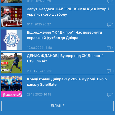
01.11.2025 20:29
1
Забуті невдахи. НАЙГІРШІ КОМАНДИ в історії
українського футболу
01.11.2025 20:27
1
Відродження ФК "Дніпро": Час повернути
справжній футбол до Дніпра
19.08.2024 16:58
4
ДЕНИС ЖДАНОВ | Вундеркінд СК Дніпро-1
U19...Чи нi?
20.01.2024 18:38
0
Кращі гравці Дніпра-1 у 2023-му році. Вибiр
каналу SpielRate
28.12.2023 16:18
1
БІЛЬШЕ