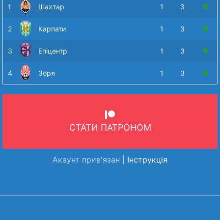
1
Шахтар
1
3
2
Карпати
1
3
3
Епіцентр
1
3
4
Зоря
1
3
СТАТИ ПАТРОНОМ
Акаунт прив'язан |
Інструкція