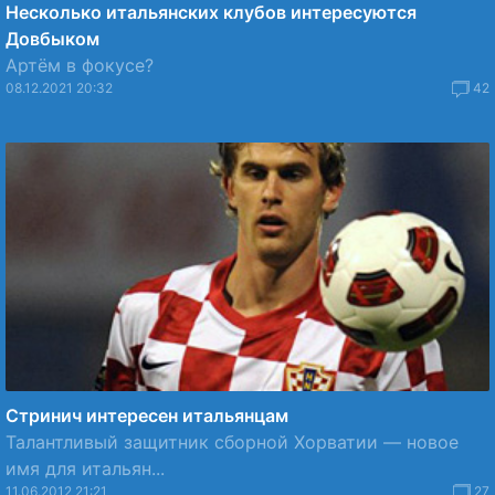
Несколько итальянских клубов интересуются
Довбыком
Артём в фокусе?
08.12.2021 20:32
42
Стринич интересен итальянцам
Талантливый защитник сборной Хорватии — новое
имя для итальян...
11.06.2012 21:21
27