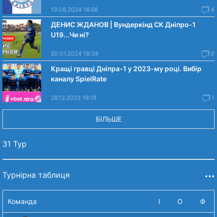
19.08.2024 16:58
4
ДЕНИС ЖДАНОВ | Вундеркінд СК Дніпро-1
U19...Чи нi?
20.01.2024 18:38
0
Кращі гравці Дніпра-1 у 2023-му році. Вибiр
каналу SpielRate
28.12.2023 16:18
1
БІЛЬШЕ
31 Тур
Турнірна таблиця
Команда
І
О
Ф