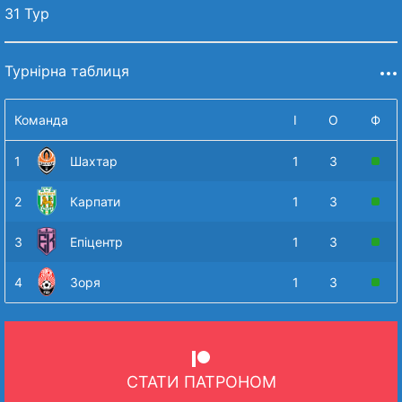
31 Тур
Турнірна таблиця
Команда
І
О
Ф
1
Шахтар
1
3
2
Карпати
1
3
3
Епіцентр
1
3
4
Зоря
1
3
СТАТИ ПАТРОНОМ