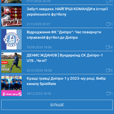
01.11.2025 20:29
1
Забуті невдахи. НАЙГІРШІ КОМАНДИ в історії
українського футболу
01.11.2025 20:27
1
Відродження ФК "Дніпро": Час повернути
справжній футбол до Дніпра
19.08.2024 16:58
4
ДЕНИС ЖДАНОВ | Вундеркінд СК Дніпро-1
U19...Чи нi?
20.01.2024 18:38
0
Кращі гравці Дніпра-1 у 2023-му році. Вибiр
каналу SpielRate
28.12.2023 16:18
1
БІЛЬШЕ