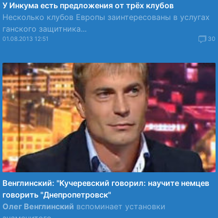
У Инкума есть предложения от трёх клубов
Несколько клубов Европы заинтересованы в услугах
ганского защитника...
01.08.2013 12:51
30
Венглинский: "Кучеревский говорил: научите немцев
говорить "Днепропетровск"
Олег Венглинский
вспоминает установки