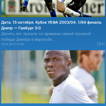
Дата. 15 октября. Кубок УЕФА 2003/04. 1/64 финала.
Днепр — Гамбург 3:0
Десять лет прошло со времени самой громкой
победы Днепра в еврокубк...
15.10.2013 12:49
41