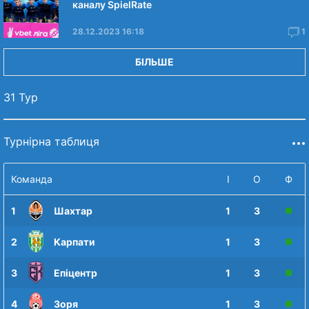
каналу SpielRate
28.12.2023 16:18
1
БІЛЬШЕ
31 Тур
Турнірна таблиця
Команда
І
О
Ф
1
Шахтар
1
3
2
Карпати
1
3
3
Епіцентр
1
3
4
Зоря
1
3