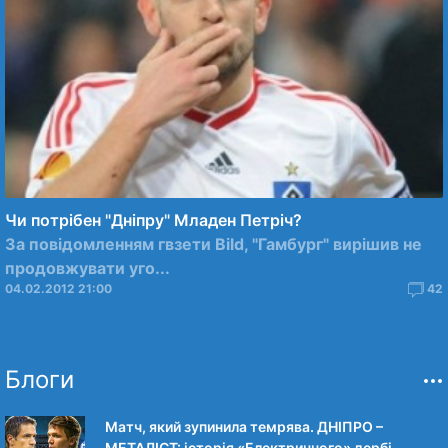
Чи потрібен "Дніпру" Младен Петріч?
За повідомленням гвзети Bild, "Гамбург" вирішив не
продовжувати уго...
04.02.2012 21:00
42
Блоги
Матч, який зупинила темрява. ДНІПРО –
МЕТАЛІСТ: історія «Електричного» дербі