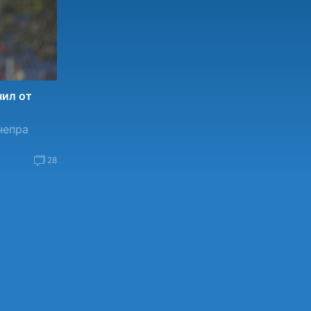
чил от
непра
28