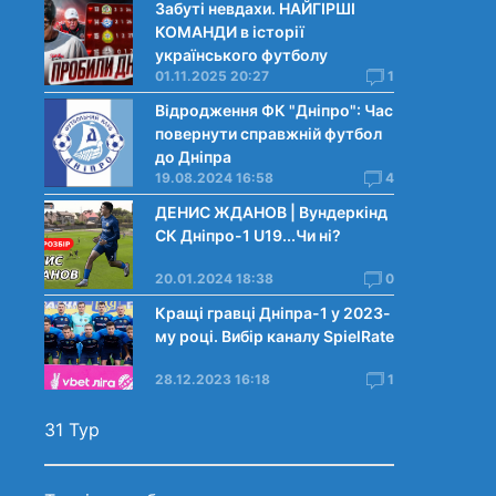
Забуті невдахи. НАЙГІРШІ
КОМАНДИ в історії
українського футболу
01.11.2025 20:27
1
Відродження ФК "Дніпро": Час
повернути справжній футбол
до Дніпра
19.08.2024 16:58
4
ДЕНИС ЖДАНОВ | Вундеркінд
СК Дніпро-1 U19...Чи нi?
20.01.2024 18:38
0
Кращі гравці Дніпра-1 у 2023-
му році. Вибiр каналу SpielRate
28.12.2023 16:18
1
31 Тур