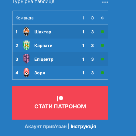
Турнірна таблиця
Команда
І
О
Ф
1
Шахтар
1
3
2
Карпати
1
3
3
Епіцентр
1
3
4
Зоря
1
3
СТАТИ ПАТРОНОМ
Акаунт прив'язан |
Інструкція