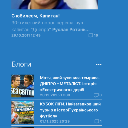
С юбилеем, Капитан!
30-тилетний порог перешагнул
капитан "Днепра"
Руслан Ротань...
29.10.2011 12:49
16
Блоги
Матч, який зупинила темрява.
ДНІПРО – МЕТАЛІСТ: історія
«Електричного» дербі
20.12.2025 17:00
0
КУБОК ЛІГИ. Найзагадковіший
турнір в історії українського
футболу
01.11.2025 20:29
1