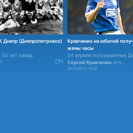
К Днепр (Днепропетровск)
Кравченко на юбилей полу
жены часы
 50 лет назад.
24 апреля полузащитник Д
23
5
Сергей Кравченко
отп...
24.04.2013 13:22