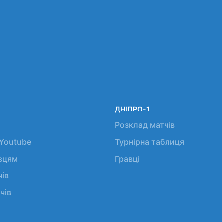
ДНІПРО-1
Розклад матчів
 Youtube
Турнірна таблиця
авцям
Гравці
чів
чів