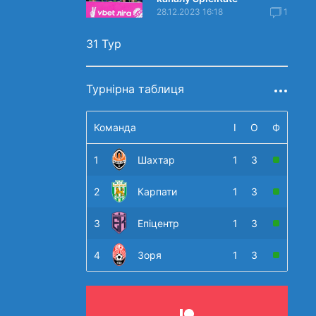
28.12.2023 16:18
1
31 Тур
Турнірна таблиця
Команда
І
О
Ф
1
Шахтар
1
3
2
Карпати
1
3
3
Епіцентр
1
3
4
Зоря
1
3