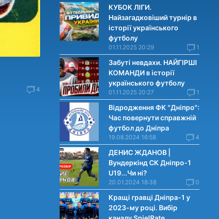
КУБОК ЛІГИ.
Найзагадковіший турнір в
історії українського
футболу
01.11.2025 20:29
1
Забуті невдахи. НАЙГІРШІ
КОМАНДИ в історії
українського футболу
4
01.11.2025 20:27
1
Відродження ФК "Дніпро":
Час повернути справжній
футбол до Дніпра
19.08.2024 16:58
4
ДЕНИС ЖДАНОВ |
Вундеркінд СК Дніпро-1
U19...Чи нi?
20.01.2024 18:38
0
Кращі гравці Дніпра-1 у
2023-му році. Вибiр
каналу SpielRate