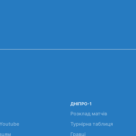
ДНІПРО-1
Розклад матчів
 Youtube
Турнірна таблиця
авцям
Гравці