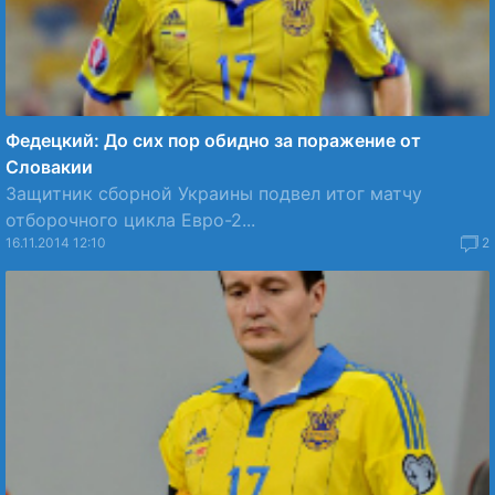
Федецкий: До сих пор обидно за поражение от
Словакии
Защитник сборной Украины подвел итог матчу
отборочного цикла Евро-2...
16.11.2014 12:10
2