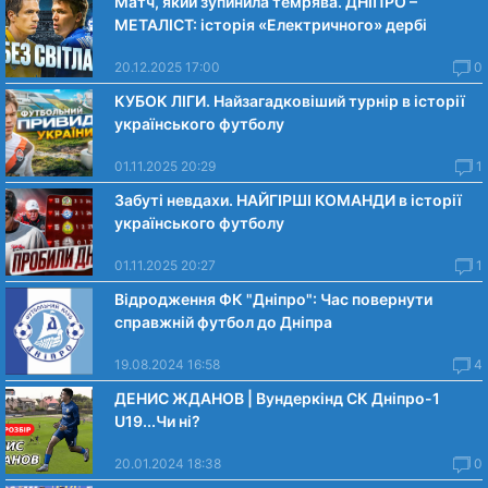
Матч, який зупинила темрява. ДНІПРО –
МЕТАЛІСТ: історія «Електричного» дербі
20.12.2025 17:00
0
КУБОК ЛІГИ. Найзагадковіший турнір в історії
українського футболу
01.11.2025 20:29
1
Забуті невдахи. НАЙГІРШІ КОМАНДИ в історії
українського футболу
01.11.2025 20:27
1
Відродження ФК "Дніпро": Час повернути
справжній футбол до Дніпра
19.08.2024 16:58
4
ДЕНИС ЖДАНОВ | Вундеркінд СК Дніпро-1
U19...Чи нi?
20.01.2024 18:38
0