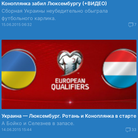
Коноплянка забил Люксембургу (+ВИДЕО)
Сборная Украины неубедительно обыграла
футбольного карлика.
15.06.2015 06:32
7
Украина — Люксембург. Ротань и Коноплянка в старте
А Бойко и Селезнев в запасе.
14.06.2015 15:44
33