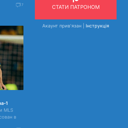
7
СТАТИ ПАТРОНОМ
Акаунт прив'язан |
Інструкція
ра-1
ии MLS
сован в