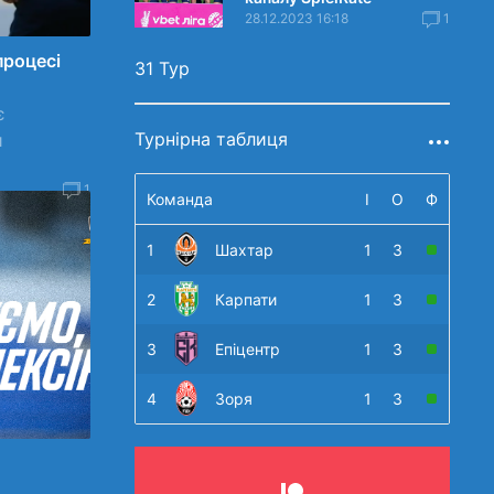
28.12.2023 16:18
1
процесі
31 Тур
є
Турнірна таблиця
и
1
Команда
І
О
Ф
1
Шахтар
1
3
2
Карпати
1
3
3
Епіцентр
1
3
4
Зоря
1
3