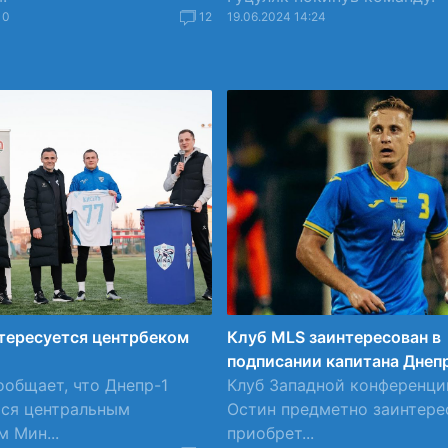
10
12
19.06.2024 14:24
тересуется центрбеком
Клуб MLS заинтересован в
подписании капитана Днеп
ообщает, что Днепр-1
Клуб Западной конференц
тся центральным
Остин предметно заинтере
 Мин...
приобрет...