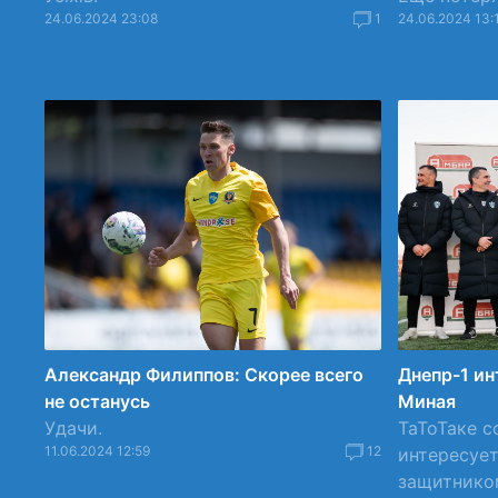
24.06.2024 23:08
1
24.06.2024 13:
Александр Филиппов: Скорее всего
Днепр-1 ин
не останусь
Миная
Удачи.
ТаТоТаке с
11.06.2024 12:59
12
интересуе
защитником