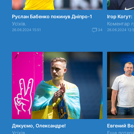
Руслан Бабенко покинув Дніпро-1
Ігор Когут
Усіхів.
Коментар г
26.06.2024 15:51
34
26.06.2024 12:
Дякуємо, Олександре!
Евгений В
Усіхів.
Еще потеря