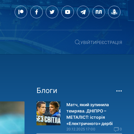
УВІЙТИ
РЕЄСТРАЦІЯ
Блоги
Матч, який зупинила
темрява. ДНІПРО –
МЕТАЛІСТ: історія
«Електричного» дербі
20.12.2025 17:00
0