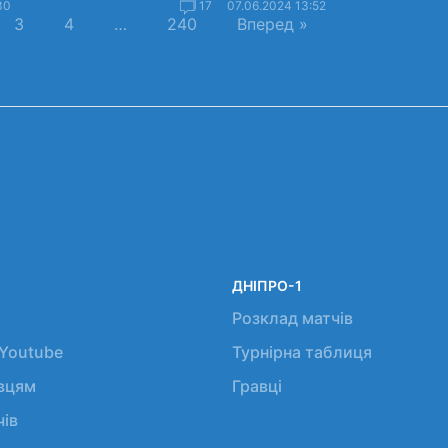
30
17
07.06.2024 13:52
3
4
…
240
Вперед »
ДНІПРО-1
Розклад матчів
 Youtube
Турнірна таблиця
авцям
Гравці
чів