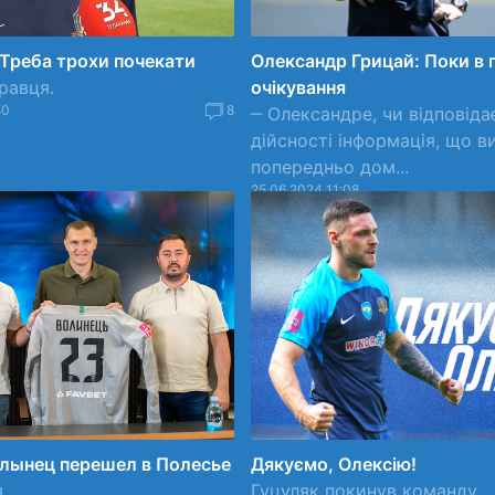
: Треба трохи почекати
Олександр Грицай: Поки в 
равця.
очікування
50
8
‒ Олександре, чи відповіда
дійсності інформація, що в
попередньо дом...
25.06.2024 11:08
олынец перешел в Полесье
Дякуємо, Олексію!
.
Гуцуляк покинув команду.