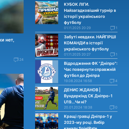
КУБОК ЛІГИ.
Найзагадковіший турнір в
історії українського
футболу
01.11.2025 20:29
1
Забуті невдахи. НАЙГІРШІ
и нет,
КОМАНДИ в історії
українського футболу
01.11.2025 20:27
1
24
Відродження ФК "Дніпро":
Час повернути справжній
футбол до Дніпра
19.08.2024 16:58
4
ДЕНИС ЖДАНОВ |
Вундеркінд СК Дніпро-1
U19...Чи нi?
20.01.2024 18:38
0
Кращі гравці Дніпра-1 у
2023-му році. Вибiр
каналу SpielRate