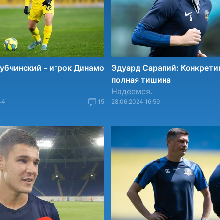
убчинский - игрок Динамо
Эдуард Сарапий: Конкретик
полная тишина
Надеемся.
44
15
28.06.2024 16:59