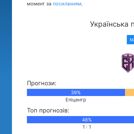
момент за
посиланням
.
Українська 
М
Прогнози:
39%
Епіцентр
Топ прогнозів:
48%
1 : 1