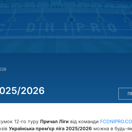
026
2025/2026
П
сумок 12-го туру
Причал Ліги
від команди
FCDNIPRO.C
озів
Українська прем'єр ліга 2025/2026
можна в будь-я