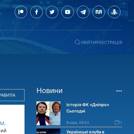
УВІЙТИ
РЕЄСТРАЦІЯ
Новини
РАВИЛА
Історія ФК «Дніпро»
Сьогодні
OM
.
Вчора, 09:33
1
кий
Українські клуби в