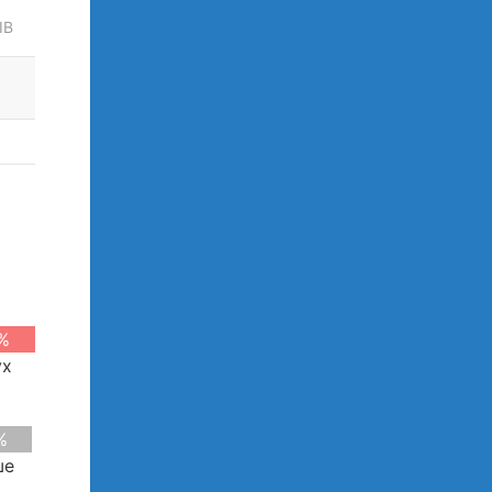
ІВ
%
ух
%
ше