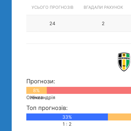
УСЬОГО ПРОГНОЗІВ
ВГАДАЛИ РАХУНОК
24
2
Прогнози:
0%
8%
Олександрія
Нічия
Топ прогнозів:
33%
1 : 2