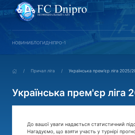
НОВИНИ
БЛОГИ
ДНІПРО-1
Причал ліга
Українська прем'єр ліга 2025/2
Українська прем'єр ліга 
До вашої уваги надається статистичний під
Нагадуємо, що взяти участь у турнірі прогн