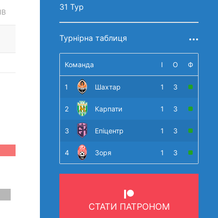
31 Тур
ІВ
Турнірна таблиця
Команда
І
О
Ф
1
Шахтар
1
3
2
Карпати
1
3
3
Епіцентр
1
3
4
Зоря
1
3
СТАТИ ПАТРОНОМ