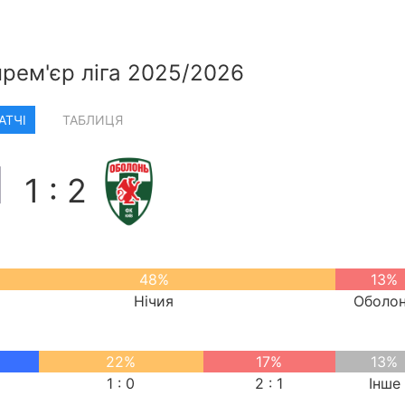
прем'єр ліга 2025/2026
АТЧІ
ТАБЛИЦЯ
1 : 2
48%
13%
Нічия
Оболо
22%
17%
13%
1 : 0
2 : 1
Інше