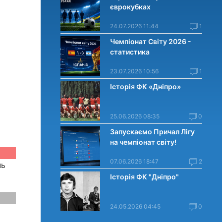
єврокубках
24.07.2026 11:44
1
Чемпіонат Світу 2026 -
статистика
23.07.2026 10:56
1
Історія ФК «Дніпро»
25.06.2026 08:35
0
Запускаємо Причал Лігу
на чемпіонат світу!
07.06.2026 18:47
2
нь
Історія ФК "Дніпро"
24.05.2026 04:45
0