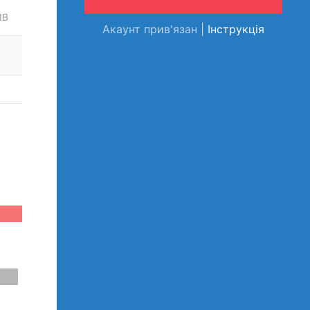
ІВ
Акаунт прив'язан |
Інструкція