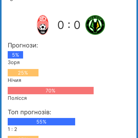
0 : 0
Прогнози:
5%
Зоря
25%
Нічия
70%
Полісся
Топ прогнозів:
55%
1 : 2