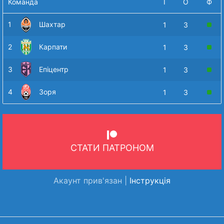
Команда
І
О
Ф
1
Шахтар
1
3
2
Карпати
1
3
3
Епіцентр
1
3
4
Зоря
1
3
СТАТИ ПАТРОНОМ
Акаунт прив'язан |
Інструкція