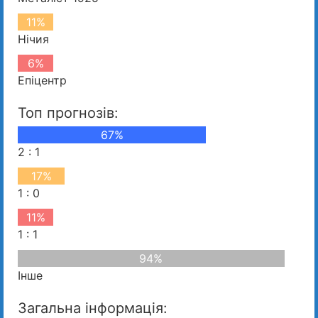
11%
Нічия
6%
Епіцентр
Топ прогнозів:
67%
2 : 1
17%
1 : 0
11%
1 : 1
94%
Інше
Загальна інформація: