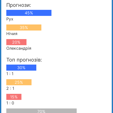
Прогнози:
45%
Рух
35%
Нічия
20%
Олександрія
Топ прогнозів:
30%
1 : 1
25%
2 : 1
15%
1 : 0
70%