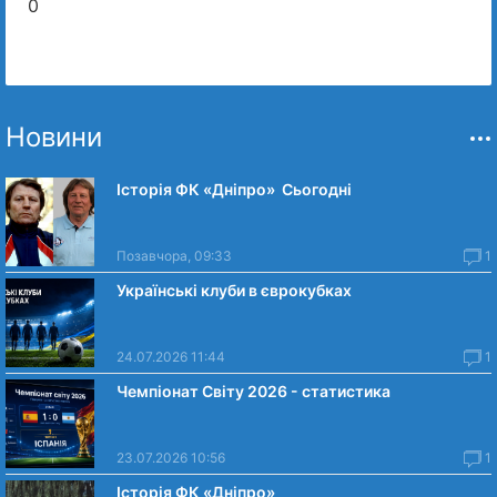
0
Новини
Історія ФК «Дніпро» Сьогодні
Позавчора, 09:33
1
Українські клуби в єврокубках
24.07.2026 11:44
1
Чемпіонат Світу 2026 - статистика
23.07.2026 10:56
1
Історія ФК «Дніпро»