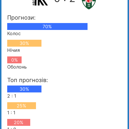
Прогнози:
70%
Колос
30%
Нічия
0%
Оболонь
Топ прогнозів:
30%
2 : 1
25%
1 : 1
20%