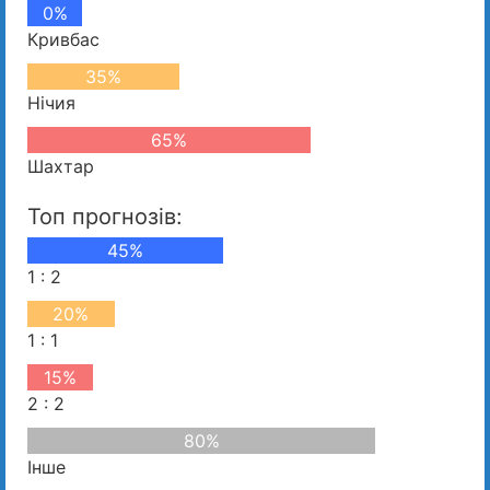
0%
Кривбас
35%
Нічия
65%
Шахтар
Топ прогнозів:
45%
1 : 2
20%
1 : 1
15%
2 : 2
80%
Інше