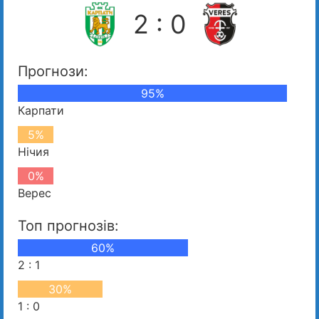
2 : 0
Прогнози:
95%
Карпати
5%
Нічия
0%
Верес
Топ прогнозів:
60%
2 : 1
30%
1 : 0