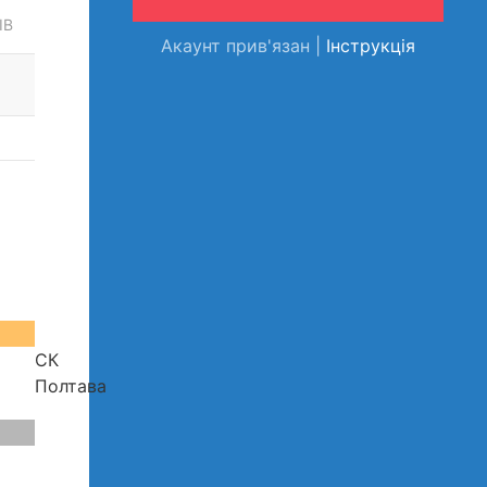
ІВ
Акаунт прив'язан |
Інструкція
0%
СК
Полтава