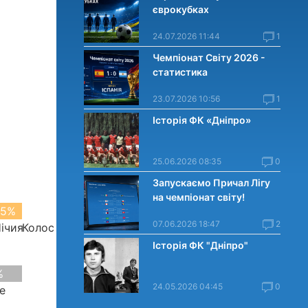
єврокубках
24.07.2026 11:44
1
Чемпіонат Світу 2026 -
статистика
23.07.2026 10:56
1
Історія ФК «Дніпро»
25.06.2026 08:35
0
Запускаємо Причал Лігу
на чемпіонат світу!
5%
0%
07.06.2026 18:47
2
ічия
Колос
Історія ФК "Дніпро"
%
24.05.2026 04:45
0
е