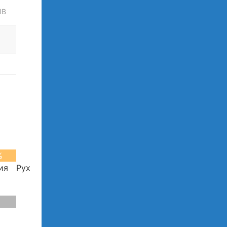
ІВ
%
0%
ия
Рух