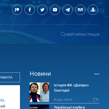
УВІЙТИ
РЕЄСТРАЦІЯ
Новини
РАВИЛА
Історія ФК «Дніпро»
Сьогодні
OM
.
Вчора, 09:33
1
кий
Українські клуби в