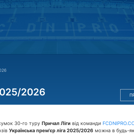
026
2025/2026
П
сумок 30-го туру
Причал Ліги
від команди
FCDNIPRO.C
озів
Українська прем'єр ліга 2025/2026
можна в будь-я