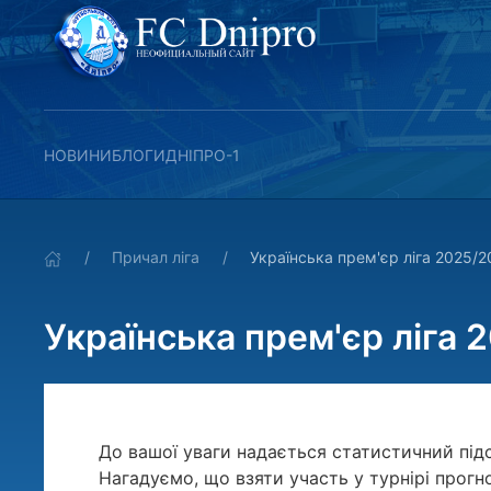
НОВИНИ
БЛОГИ
ДНІПРО-1
Причал ліга
Українська прем'єр ліга 2025/2
Українська прем'єр ліга 
До вашої уваги надається статистичний під
Нагадуємо, що взяти участь у турнірі прогн