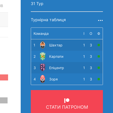
31 Тур
ІВ
Турнірна таблиця
Команда
І
О
Ф
1
Шахтар
1
3
2
Карпати
1
3
3
Епіцентр
1
3
4
Зоря
1
3
СТАТИ ПАТРОНОМ