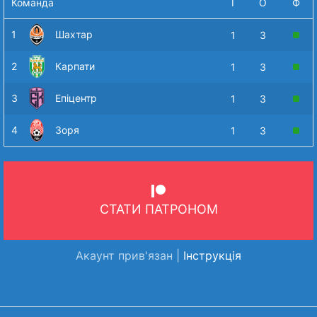
Команда
І
О
Ф
1
Шахтар
1
3
2
Карпати
1
3
3
Епіцентр
1
3
4
Зоря
1
3
СТАТИ ПАТРОНОМ
Акаунт прив'язан |
Інструкція