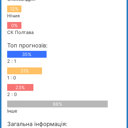
12%
Нічия
0%
СК Полтава
Топ прогнозів:
35%
2 : 1
31%
1 : 0
23%
2 : 0
88%
Інше
Загальна інформація: