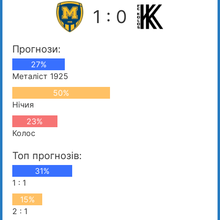
1 : 0
Прогнози:
27%
Металіст 1925
50%
Нічия
23%
Колос
Топ прогнозів:
31%
1 : 1
15%
2 : 1