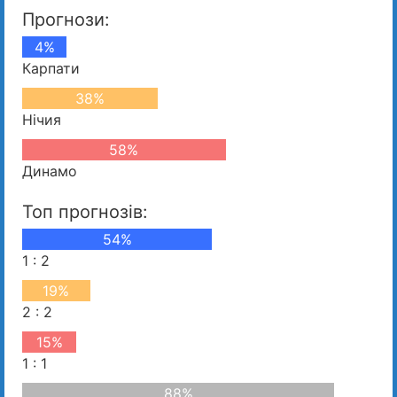
Прогнози:
4%
Карпати
38%
Нічия
58%
Динамо
Топ прогнозів:
54%
1 : 2
19%
2 : 2
15%
1 : 1
88%