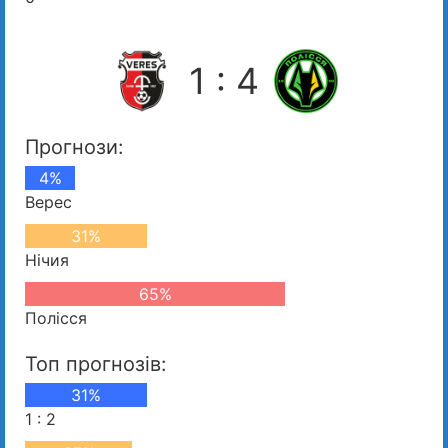
1 : 4
Прогнози:
4%
Верес
31%
Нічия
65%
Полісся
Топ прогнозів:
31%
1 : 2