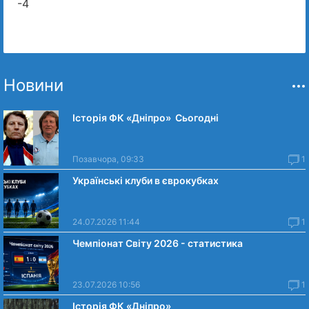
-4
Новини
Історія ФК «Дніпро» Сьогодні
Позавчора, 09:33
1
Українські клуби в єврокубках
24.07.2026 11:44
1
Чемпіонат Світу 2026 - статистика
23.07.2026 10:56
1
Історія ФК «Дніпро»