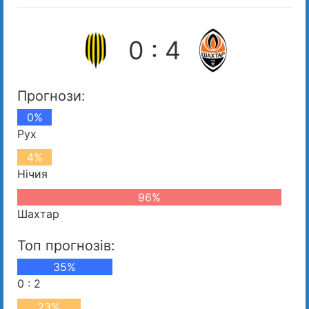
0 : 4
Прогнози:
0%
Рух
4%
Нічия
96%
Шахтар
Топ прогнозів:
35%
0 : 2
23%