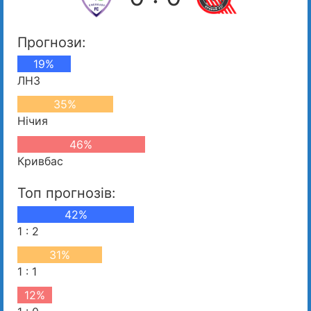
Прогнози:
19%
ЛНЗ
35%
Нічия
46%
Кривбас
Топ прогнозів:
42%
1 : 2
31%
1 : 1
12%