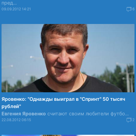
пред...
09.09.2012 14:21
6
Яровенко: "Однажды выиграл в "Спринт" 50 тысяч
рублей"
Евгения Яровенко
считают своим любители футбо...
22.08.2012 06:15
2