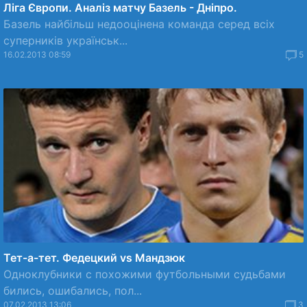
Ліга Європи. Аналіз матчу Базель - Дніпро.
Базель найбільш недооцінена команда серед всіх
суперників українськ...
16.02.2013 08:59
5
Тет-а-тет. Федецкий vs Мандзюк
Одноклубники с похожими футбольными судьбами
бились, ошибались, пол...
07.02.2013 13:06
3