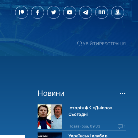
УВІЙТИ
РЕЄСТРАЦІЯ
Новини
Історія ФК «Дніпро»
Сьогодні
Позавчора, 09:33
1
Українські клуби в