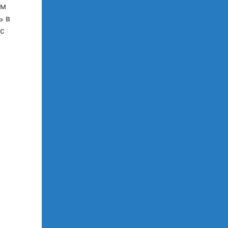
ем
ь в
 с