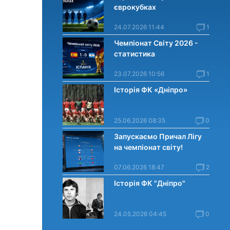
єврокубках
24.07.2026 11:44
1
Чемпіонат Світу 2026 -
статистика
23.07.2026 10:56
1
Історія ФК «Дніпро»
25.06.2026 08:35
0
Запускаємо Причал Лігу
на чемпіонат світу!
07.06.2026 18:47
2
Історія ФК "Дніпро"
24.05.2026 04:45
0