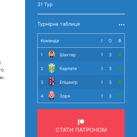
31 Тур
Турнірна таблиця
Команда
І
О
Ф
1
Шахтар
1
3
х
2
Карпати
1
3
го
ы.
3
Епіцентр
1
3
4
Зоря
1
3
СТАТИ ПАТРОНОМ