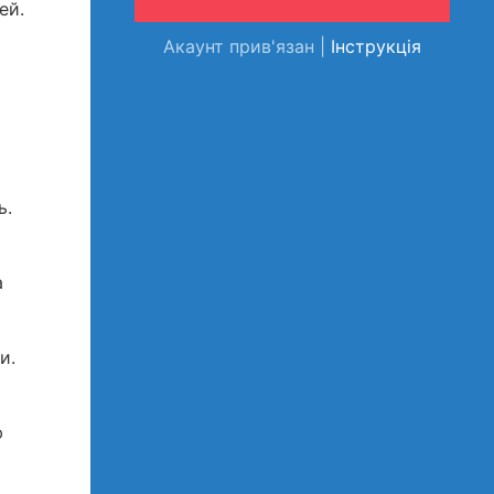
ей.
Акаунт прив'язан |
Інструкція
ь.
а
и.
ю