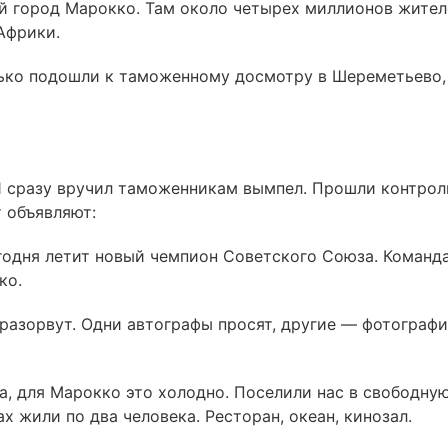
й город Марокко. Там около четырех миллионов жител
Африки.
ько подошли к таможенному досмотру в Шереметьево,
 Я сразу вручил таможенникам вымпел. Прошли контрол
т объявляют:
годня летит новый чемпион Советского Союза. Команд
ко.
 разорвут. Одни автографы просят, другие — фотографи
а, для Марокко это холодно. Поселили нас в свободну
х жили по два человека. Ресторан, океан, кинозал.