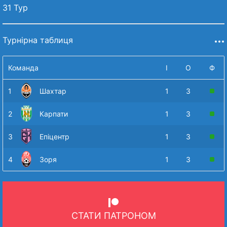
31 Тур
Турнірна таблиця
Команда
І
О
Ф
1
Шахтар
1
3
2
Карпати
1
3
3
Епіцентр
1
3
4
Зоря
1
3
СТАТИ ПАТРОНОМ