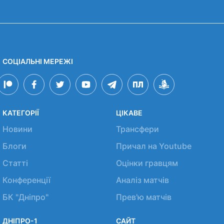
СОЦІАЛЬНІ МЕРЕЖІ
КАТЕГОРІЇ
ЦІКАВЕ
Новини
Трансфери
Блоги
Причал на Youtube
Статті
Оцінки гравцям
Конференції
Аналіз матчів
БК "Дніпро"
Прев'ю матчів
ДНІПРО-1
САЙТ