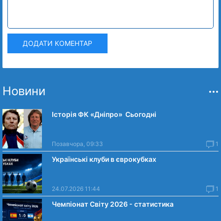
ДОДАТИ КОМЕНТАР
Новини
Історія ФК «Дніпро» Сьогодні
Позавчора, 09:33
1
Українські клуби в єврокубках
24.07.2026 11:44
1
Чемпіонат Світу 2026 - статистика