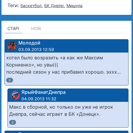
Теги:
,
,
баскетбол
БК Днепр
Мишула
СТАРІ
НОВІ
Молодой
03.09.2013 12:59
хотел было возразить «а как же Максим
Корниенко», но увы(((
последний сезон у нас прибавил хорошо. эххх…
0
ЯрыйФанатДнепра
04.09.2013 11:32
Макс в сборной, но только он уже не игрок
Днепра, сейчас играет в БК «Донецк».
0