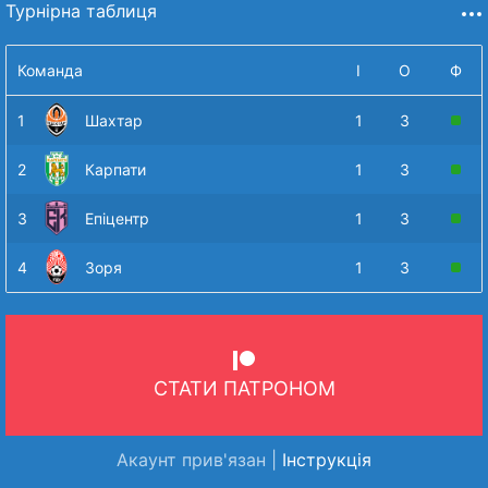
Турнірна таблиця
Команда
І
О
Ф
1
Шахтар
1
3
2
Карпати
1
3
3
Епіцентр
1
3
4
Зоря
1
3
СТАТИ ПАТРОНОМ
Акаунт прив'язан |
Інструкція