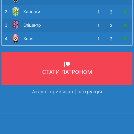
2
Карпати
1
3
3
Епіцентр
1
3
4
Зоря
1
3
СТАТИ ПАТРОНОМ
Акаунт прив'язан |
Інструкція