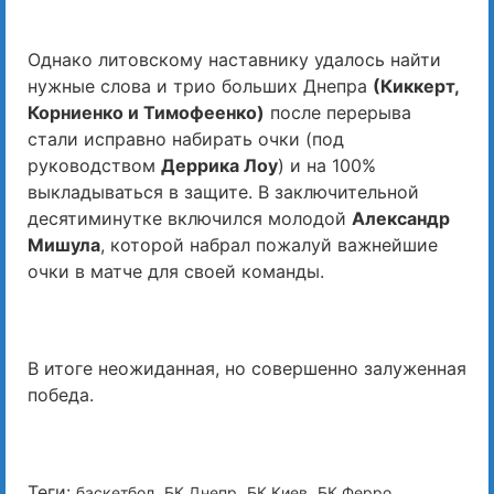
Однако литовскому наставнику удалось найти
нужные слова и трио больших Днепра
(Киккерт,
Корниенко и Тимофеенко)
после перерыва
стали исправно набирать очки (под
руководством
Деррика Лоу
) и на 100%
выкладываться в защите. В заключительной
десятиминутке включился молодой
Александр
Мишула
, которой набрал пожалуй важнейшие
очки в матче для своей команды.
В итоге неожиданная, но совершенно залуженная
победа.
Теги:
,
,
,
,
баскетбол
БК Днепр
БК Киев
БК Ферро