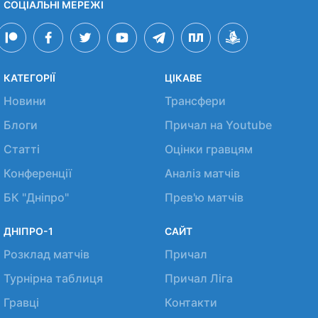
СОЦІАЛЬНІ МЕРЕЖІ
КАТЕГОРІЇ
ЦІКАВЕ
Новини
Трансфери
Блоги
Причал на Youtube
Статті
Оцінки гравцям
Конференції
Аналіз матчів
БК "Дніпро"
Прев'ю матчів
ДНІПРО-1
САЙТ
Розклад матчів
Причал
Турнірна таблиця
Причал Ліга
Гравці
Контакти