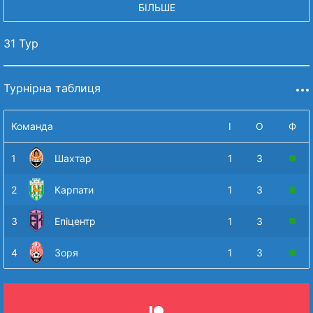
БІЛЬШЕ
31 Тур
Турнірна таблиця
Команда
І
О
Ф
1
Шахтар
1
3
2
Карпати
1
3
3
Епіцентр
1
3
4
Зоря
1
3