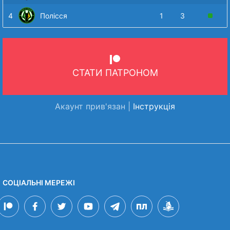
4
Полісся
1
3
СТАТИ ПАТРОНОМ
Акаунт прив'язан |
Інструкція
СОЦІАЛЬНІ МЕРЕЖІ