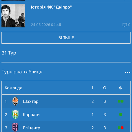
Історія ФК "Дніпро"
24.05.2026 04:45
0
БІЛЬШЕ
31 Тур
Турнірна таблиця
Команда
І
О
Ф
1
Шахтар
2
6
2
Карпати
1
3
3
Епіцентр
2
3