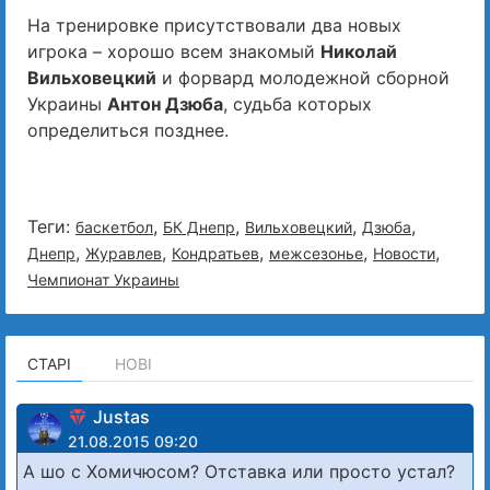
На тренировке присутствовали два новых
игрока – хорошо всем знакомый
Николай
Вильховецкий
и форвард молодежной сборной
Украины
Антон Дзюба
, судьба которых
определиться позднее.
Теги:
,
,
,
,
баскетбол
БК Днепр
Вильховецкий
Дзюба
,
,
,
,
,
Днепр
Журавлев
Кондратьев
межсезонье
Новости
Чемпионат Украины
СТАРІ
НОВІ
Justas
21.08.2015 09:20
А шо с Хомичюсом? Отставка или просто устал?