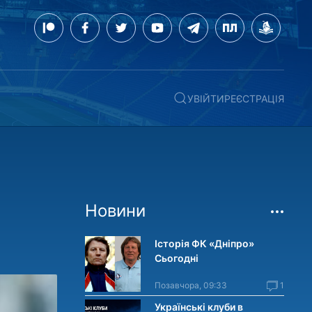
УВІЙТИ
РЕЄСТРАЦІЯ
Новини
Історія ФК «Дніпро»
Сьогодні
Позавчора, 09:33
1
Українські клуби в