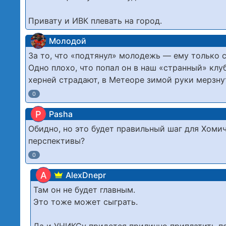
Привату и ИВК плевать на город.
Молодой
За то, что «подтянул» молодежь — ему только 
Одно плохо, что попал он в наш «странный» клу
херней страдают, в Метеоре зимой руки мерзну
0
P
Pasha
Обидно, но это будет правильный шаг для Хомич
перспективы?
0
A
AlexDnepr
Там он не будет главным.
Это тоже может сыграть.