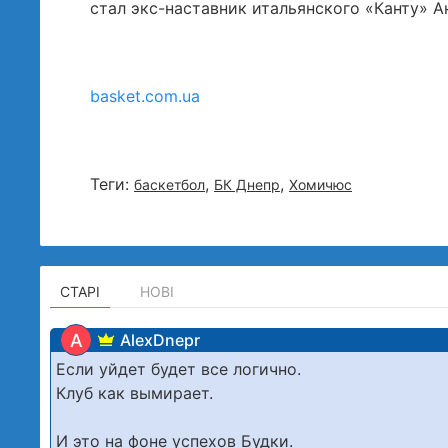
стал экс-наставник итальянского «Канту» А
basket.com.ua
Теги:
,
,
баскетбол
БК Днепр
Хомичюс
СТАРІ
НОВІ
A
AlexDnepr
Если уйдет будет все логично.
Клуб как вымирает.
И это на фоне успехов Будки.