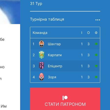
31 Тур
Турнірна таблиця
Команда
І
О
Ф
абе
1
Шахтар
1
3
2
Карпати
1
3
3
Епіцентр
1
3
 но
4
Зоря
1
3
л
СТАТИ ПАТРОНОМ
. Им