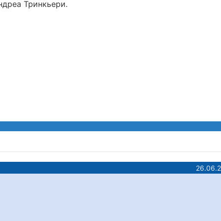
ндреа Тринкьери.
26.06.