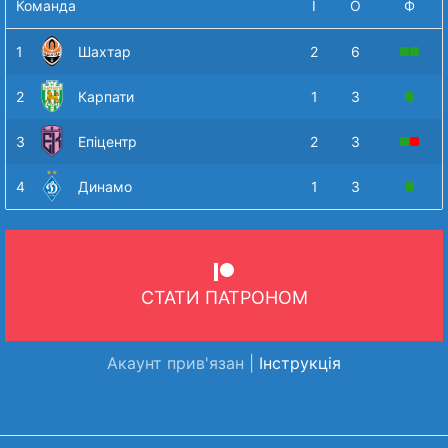
Команда
І
О
Ф
1
Шахтар
2
6
2
Карпати
1
3
3
Епіцентр
2
3
4
Динамо
1
3
СТАТИ ПАТРОНОМ
Акаунт прив'язан |
Інструкція