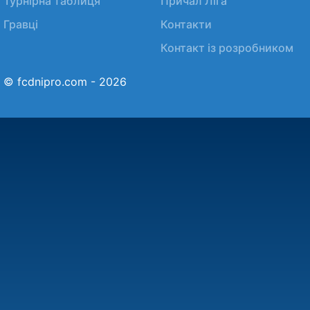
Турнірна таблиця
Причал Ліга
Гравці
Контакти
Контакт із розробником
© fcdnipro.com - 2026