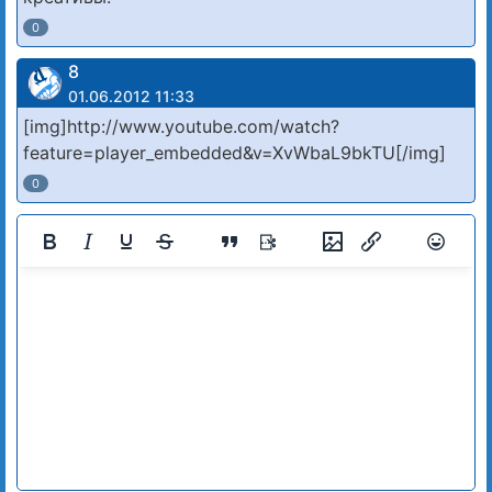
0
8
01.06.2012 11:33
[img]http://www.youtube.com/watch?
feature=player_embedded&v=XvWbaL9bkTU[/img]
0