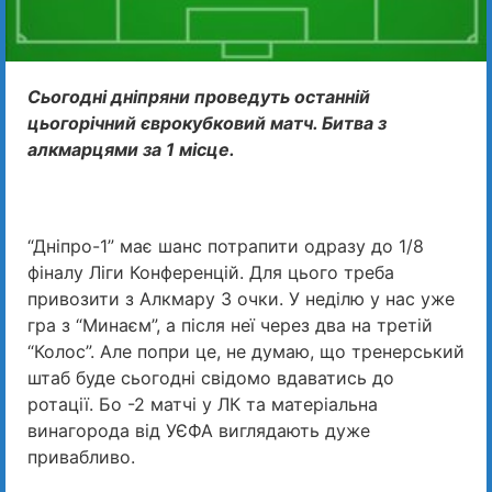
Сьогодні дніпряни проведуть останній
цьогорічний єврокубковий матч. Битва з
алкмарцями за 1 місце.
“Дніпро-1” має шанс потрапити одразу до 1/8
фіналу Ліги Конференцій. Для цього треба
привозити з Алкмару 3 очки. У неділю у нас уже
гра з “Минаєм”, а після неї через два на третій
“Колос”. Але попри це, не думаю, що тренерський
штаб буде сьогодні свідомо вдаватись до
ротації. Бо -2 матчі у ЛК та матеріальна
винагорода від УЄФА виглядають дуже
привабливо.