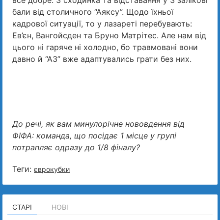
бали від столичного “Аяксу”. Щодо їхньої
кадрової ситуації, то у лазареті перебувають:
Ев’єн, Вангойсден та Бруно Матрітес. Але нам від
цього ні гаряче ні холодно, бо травмовані вони
давно й “АЗ” вже адаптувались грати без них.
До речі, як вам минулорічне нововдення від
ФІФА: команда, що посідає 1 місце у групі
потрапляє одразу до 1/8 фіналу?
Теги:
єврокубки
СТАРІ
НОВІ