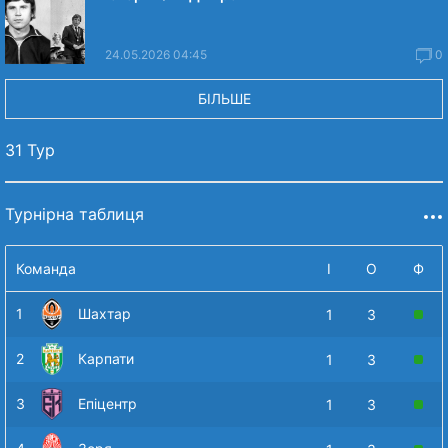
24.05.2026 04:45
0
БІЛЬШЕ
31 Тур
Турнірна таблиця
Команда
І
О
Ф
1
Шахтар
1
3
2
Карпати
1
3
3
Епіцентр
1
3