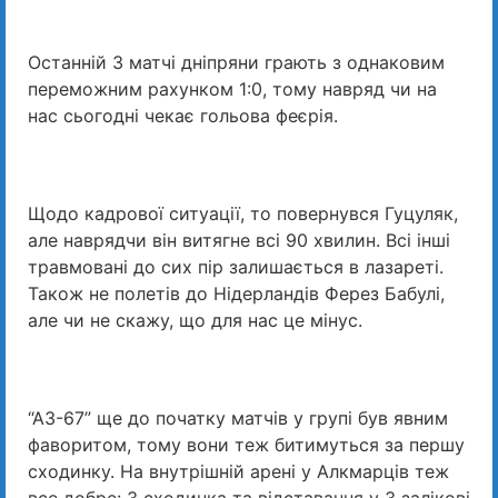
Останній 3 матчі дніпряни грають з однаковим
переможним рахунком 1:0, тому навряд чи на
нас сьогодні чекає гольова феєрія.
Щодо кадрової ситуації, то повернувся Гуцуляк,
але наврядчи він витягне всі 90 хвилин. Всі інші
травмовані до сих пір залишається в лазареті.
Також не полетів до Нідерландів Ферез Бабулі,
але чи не скажу, що для нас це мінус.
“АЗ-67” ще до початку матчів у групі був явним
фаворитом, тому вони теж битимуться за першу
сходинку. На внутрішній арені у Алкмарців теж
все добре: 3 сходинка та відставання у 3 залікові