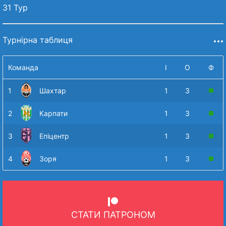
31 Тур
Турнірна таблиця
Команда
І
О
Ф
1
Шахтар
1
3
2
Карпати
1
3
3
Епіцентр
1
3
4
Зоря
1
3
СТАТИ ПАТРОНОМ