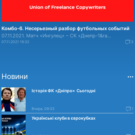
Комбо-6. Несерьезный разбор футбольных событий
07.11.2021. Матч «Ингулец» – СК «Днепр-1&ra...
07.11.2021 16:32
3
Новини
Історія ФК «Дніпро» Сьогодні
Вчора, 09:33
1
Українські клуби в єврокубках