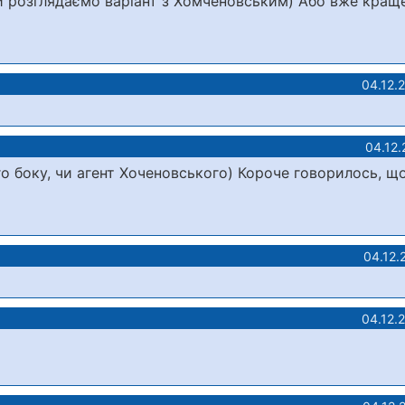
и розглядаємо варіант з Хомченовським) Або вже кращ
04.12.
04.12.
го боку, чи агент Хоченовського) Короче говорилось, щ
04.12.
04.12.