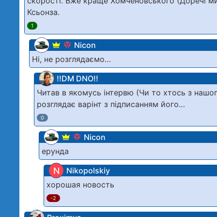
скорості. Вже краще Хомченовського (Доречі м
Ксьонза.
1
Nicon
Ні, не розглядаємо…
!!DM DNO!!
Читав в якомусь інтервю (Чи то хтось з нашо
розглядає варінт з підписанням його…
0
Nicon
ерунда
N
Nikopolskiy
хорошая новость
-2