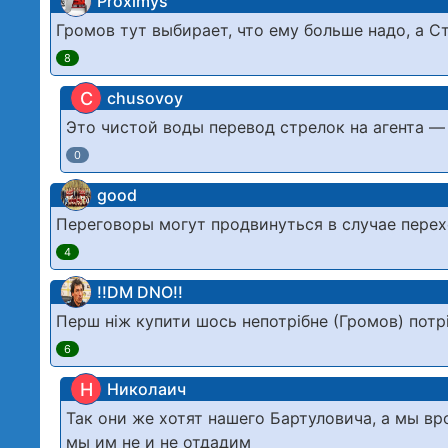
Proximys
Громов тут выбирает, что ему больше надо, а Ст
8
C
chusovoy
Это чистой воды перевод стрелок на агента — ти
0
good
Переговоры могут продвинуться в случае перех
4
!!DM DNO!!
Перш ніж купити шось непотрібне (Громов) потр
6
Н
Николаич
Так они же хотят нашего Бартуловича, а мы вр
мы им не и не отдадим