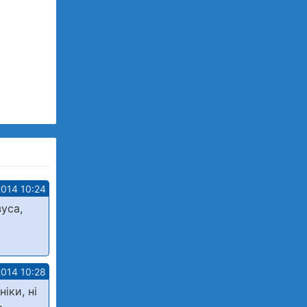
2014 10:24
уса,
2014 10:28
іки, ні