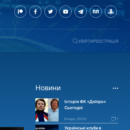
УВІЙТИ
РЕЄСТРАЦІЯ
Новини
Історія ФК «Дніпро»
Сьогодні
Вчора, 09:33
1
Українські клуби в