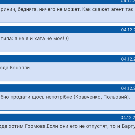
04.12.
ринич, бедняга, ничего не может. Как скажет агент так 
04.12.
па: я не я и хата не моя! ))
04.12.
ода Конопли.
04.12.
ібно продати щось непотрібне (Кравченко, Польовий).
04.12.
оде хотим Громова.Если они его не отпустят, то и Барт