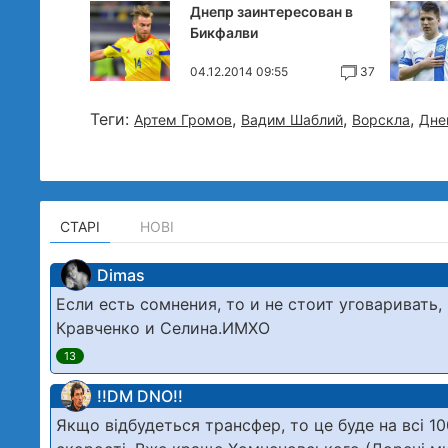
Днепр заинтересован в
Бикфалви
04.12.2014 09:55
37
Теги:
,
,
,
Артем Громов
Вадим Шаблий
Ворскла
Дне
СТАРІ
НОВІ
Dimas
Если есть сомнения, то и не стоит уговаривать,
Кравченко и Селина.ИМХО
13
!!DM DNO!!
Якщо відбудеться трансфер, то це буде на всі 10