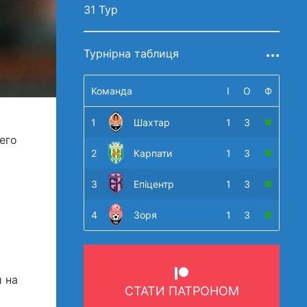
31 Тур
Турнірна таблиця
Команда
І
О
Ф
1
Шахтар
1
3
его
2
Карпати
1
3
3
Епіцентр
1
3
4
Зоря
1
3
 на
СТАТИ ПАТРОНОМ