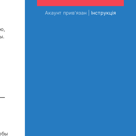
Акаунт прив'язан |
Інструкція
ю,
ы.
 —
обы