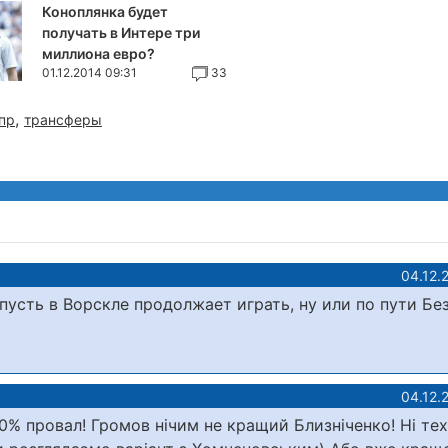
Коноплянка будет
получать в Интере три
миллиона евро?
01.12.2014 09:31
33
,
пр
трансферы
04.12.
 пусть в Ворскле продолжает играть, ну или по пути Без
04.12.
0% провал! Громов нічим не кращий Близніченко! Ні техн