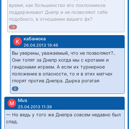
время, как большинство его поклонников
поддерживают Днепр и не позволяют себе
подобного, в отношении вашего фк?
-5
кабанюка
К
26.04.2013 19:46
Вы уверены, уважаемый, что не позволяют?..
Они топят за Днепр когда мы с кротами и
гандонами играем. А если их турнирное
положение в опасности, то и в этих матчах
глорят против Днепра. Дырка рогатая
0
Mus
M
25.04.2013 11:39
— Но ведь у того же Днепра совсем недавно был
спад.