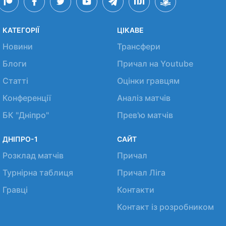
КАТЕГОРІЇ
ЦІКАВЕ
Новини
Трансфери
Блоги
Причал на Youtube
Статті
Оцінки гравцям
Конференції
Аналіз матчів
БК "Дніпро"
Прев'ю матчів
ДНІПРО-1
САЙТ
Розклад матчів
Причал
Турнірна таблиця
Причал Ліга
Гравці
Контакти
Контакт із розробником