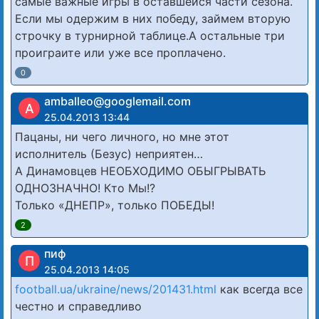
самые важные игры в оставшейся части сезона.
Если мы одержим в них победу, займем вторую
строчку в турнирной таблице.А остальные три
проиграите или уже все проплачено.
0
amballeo@googlemail.com
A
25.04.2013 13:44
Пацаны, ни чего личного, но мне этот
исполнитель (Безус) неприятен…
А Динамовцев НЕОБХОДИМО ОБЫГРЫВАТЬ
ОДНОЗНАЧНО! Кто Мы!?
Только «ДНЕПР», только ПОБЕДЫ!
2
пиф
П
25.04.2013 14:05
football.ua/ukraine/news/201431.html
как всегда все
честно и справедливо