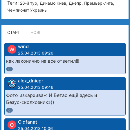
Теги:
,
,
,
,
26-й тур
Динамо Киев
Днепр
Премьер-лига
Чемпионат Украины
СТАРІ
НОВІ
wind
W
25.04.2013 09:20
как лаконично на все ответил!!!
0
alex_dniepr
25.04.2013 09:46
Фото из«архива»: И Бетао ещё здесь и
Безус-«колхозник»))
0
Oldfanat
O
25.04.2013 10:06