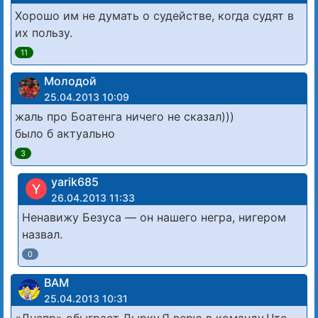
Хорошо им не думать о судействе, когда судят в
их пользу.
11
Молодой
25.04.2013 10:09
жаль про Боатенга ничего не сказал)))
было б актуально
3
yarik685
Y
26.04.2013 11:33
Ненавижу Безуса — он нашего негра, нигером
назвал.
0
ВАМ
25.04.2013 10:31
«Днепр» обыграет Дырку.Я верю в команду.Что