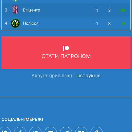
3
Епіцентр
1
3
4
Полісся
1
3
СТАТИ ПАТРОНОМ
Акаунт прив'язан |
Інструкція
СОЦІАЛЬНІ МЕРЕЖІ