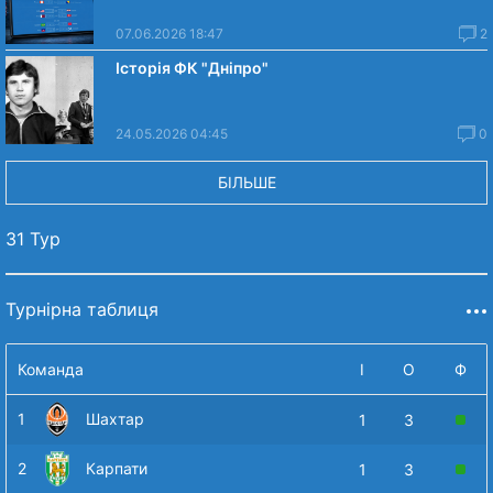
07.06.2026 18:47
2
Історія ФК "Дніпро"
24.05.2026 04:45
0
БІЛЬШЕ
31 Тур
Турнірна таблиця
Команда
І
О
Ф
1
Шахтар
1
3
2
Карпати
1
3