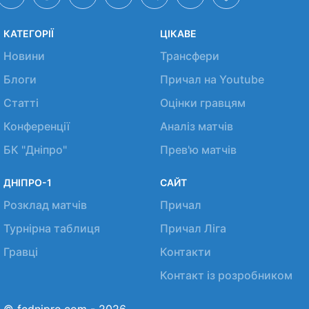
КАТЕГОРІЇ
ЦІКАВЕ
Новини
Трансфери
Блоги
Причал на Youtube
Статті
Оцінки гравцям
Конференції
Аналіз матчів
БК "Дніпро"
Прев'ю матчів
ДНІПРО-1
САЙТ
Розклад матчів
Причал
Турнірна таблиця
Причал Ліга
Гравці
Контакти
Контакт із розробником
© fcdnipro.com - 2026