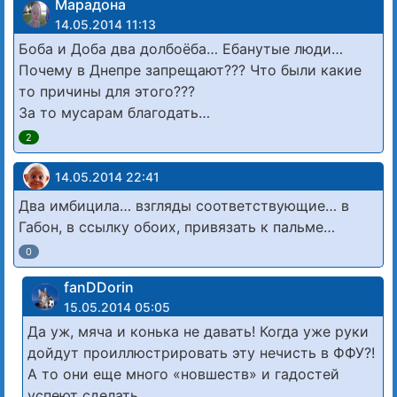
Марадона
14.05.2014 11:13
Боба и Доба два долбоёба… Ебанутые люди…
Почему в Днепре запрещают??? Что были какие
то причины для этого???
За то мусарам благодать…
2
14.05.2014 22:41
Два имбицила… взгляды соответствующие… в
Габон, в ссылку обоих, привязать к пальме…
0
fanDDorin
15.05.2014 05:05
Да уж, мяча и конька не давать! Когда уже руки
дойдут проиллюстрировать эту нечисть в ФФУ?!
А то они еще много «новшеств» и гадостей
успеют сделать