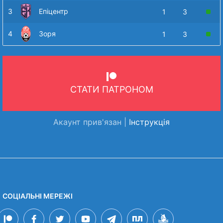
3
Епіцентр
1
3
4
Зоря
1
3
СТАТИ ПАТРОНОМ
Акаунт прив'язан |
Інструкція
СОЦІАЛЬНІ МЕРЕЖІ