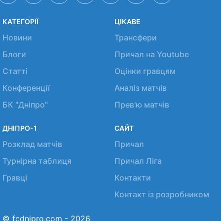
КАТЕГОРІЇ
ЦІКАВЕ
Новини
Трансфери
Блоги
Причал на Youtube
Статті
Оцінки гравцям
Конференції
Аналіз матчів
БК "Дніпро"
Прев'ю матчів
ДНІПРО-1
САЙТ
Розклад матчів
Причал
Турнірна таблиця
Причал Ліга
Гравці
Контакти
Контакт із розробником
© fcdnipro.com - 2026