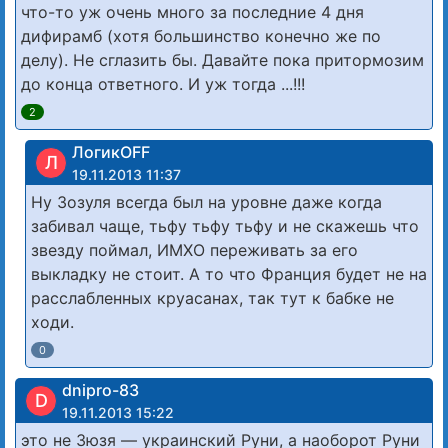
что-то уж очень много за последние 4 дня
дифирамб (хотя большинство конечно же по
делу). Не сглазить бы. Давайте пока притормозим
до конца ответного. И уж тогда ...!!!
2
ЛогикOFF
Л
19.11.2013 11:37
Ну Зозуля всегда был на уровне даже когда
забивал чаще, тьфу тьфу тьфу и не скажешь что
звезду поймал, ИМХО переживать за его
выкладку не стоит. А то что Франция будет не на
расслабленных круасанах, так тут к бабке не
ходи.
0
dnipro-83
D
19.11.2013 15:22
это не Зюзя — украинский Руни, а наоборот Руни