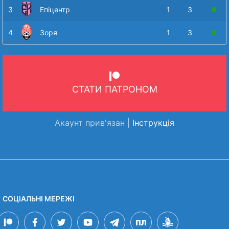
3
Епіцентр
1
3
4
Зоря
1
3
СТАТИ ПАТРОНОМ
Акаунт прив'язан |
Інструкція
СОЦІАЛЬНІ МЕРЕЖІ