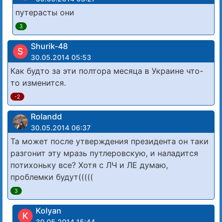
путерасты они
3
Shurik-48
S
30.05.2014 05:53
Как будто за эти полтора месяца в Украине что-
то изменится.
-2
Rolandd
30.05.2014 06:37
Та может после утверждения президента он таки
разгонит эту мразь путлеровскую, и наладится
потихоньку все? Хотя с ЛЧ и ЛЕ думаю,
проблемки будут(((((
3
Kolyan
K
30.05.2014 15:44