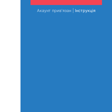
Акаунт прив'язан |
Інструкція