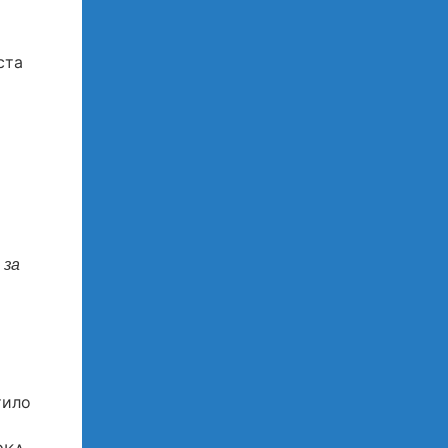
ста
 за
тило