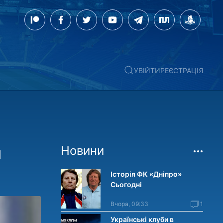
УВІЙТИ
РЕЄСТРАЦІЯ
н
Новини
Історія ФК «Дніпро»
Сьогодні
Вчора, 09:33
1
Українські клуби в