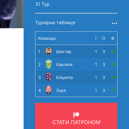
31 Тур
Турнірна таблиця
Команда
І
О
Ф
1
Шахтар
1
3
2
Карпати
1
3
3
Епіцентр
1
3
4
Зоря
1
3
СТАТИ ПАТРОНОМ