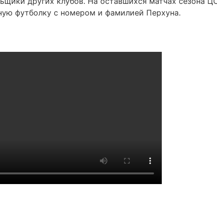
льщики других клубов. На оставшихся матчах сезона Ц
ную футболку с номером и фамилией Перхуна.