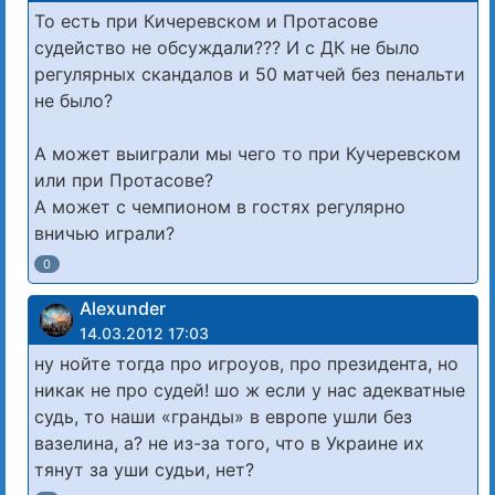
То есть при Кичеревском и Протасове
судейство не обсуждали??? И с ДК не было
регулярных скандалов и 50 матчей без пенальти
не было?
А может выиграли мы чего то при Кучеревском
или при Протасове?
А может с чемпионом в гостях регулярно
вничью играли?
0
Alexunder
14.03.2012 17:03
ну нойте тогда про игроуов, про президента, но
никак не про судей! шо ж если у нас адекватные
судь, то наши «гранды» в европе ушли без
вазелина, а? не из-за того, что в Украине их
тянут за уши судьи, нет?