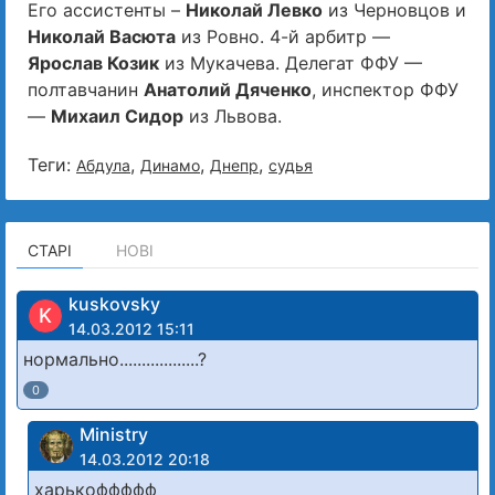
Его ассистенты –
Николай Левко
из Черновцов и
Николай Васюта
из Ровно. 4-й арбитр —
Ярослав Козик
из Мукачева. Делегат ФФУ —
полтавчанин
Анатолий Дяченко
, инспектор ФФУ
—
Михаил Сидор
из Львова.
Теги:
,
,
,
Абдула
Динамо
Днепр
судья
СТАРІ
НОВІ
kuskovsky
K
14.03.2012 15:11
нормально..................?
0
Ministry
14.03.2012 20:18
харькоффффф