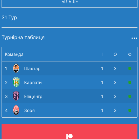
БІЛЬШЕ
31 Тур
Турнірна таблиця
Команда
І
О
Ф
1
Шахтар
1
3
2
Карпати
1
3
3
Епіцентр
1
3
4
Зоря
1
3