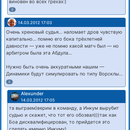
виновен во всех грехах:)
0
14.03.2012 17:03
Очень хреновый судья… наломает дров чувствую
капитально… помню его бока трёхлетней
давности — уже не помню какой матч был — но
арбитром была эта Абдула…
Нужно быть очень аккуратными нашим —
Динамики будут симулировать по типу Ворсклы…
0
Alexunder
14.03.2012 17:05
та выграем)верим в команду, а Инкум вырубит
судью и скажет, что тот его обозвал)))так как
Боа дисквалифицирован, то прийдется это
сделать именно Инкуму)