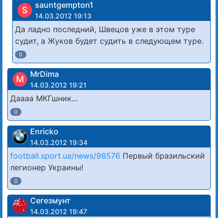
sauntgempton1
S
14.03.2012 19:13
Да ладно последний, Швецов уже в этом туре
судит, а Жуков будет судить в следующем туре.
0
MrDima
M
14.03.2012 19:21
Даааа МКГшник…
0
Enricko
14.03.2012 19:34
football.sport.ua/news/98576
Первый бразильский
легионер Украины!
0
Сегезмунт
14.03.2012 19:47