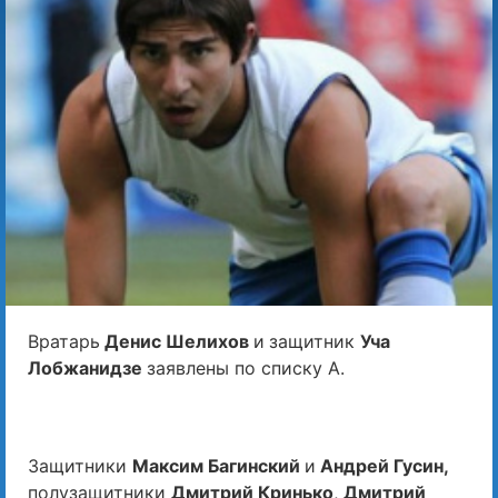
Вратарь
Денис Шелихов
и
защитник
Уча
Лобжанидзе
заявлены по списку А.
Защитники
Максим Багинский
и
Андрей Гусин,
полузащитники
Дмитрий Кринько
,
Дмитрий