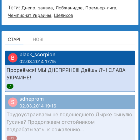
Теги:
,
,
,
,
Днепр
заявка
Лобжанидзе
Премьер-лига
,
Чемпионат Украины
Шелихов
СТАРІ
НОВІ
black_scorpion
B
02.03.2014 17:15
Прорвёмся! МЫ ДНЕПРЯНЕ!!! Даёшь ЛЧ! СЛАВА
УКРАИНЕ!
7
sdneprom
S
02.03.2014 19:16
Трудоустраиваем не подошедшего Дырке сынулю
Гусина? Продолжаем отстойником
подрабатывать, к сожалению…
-12