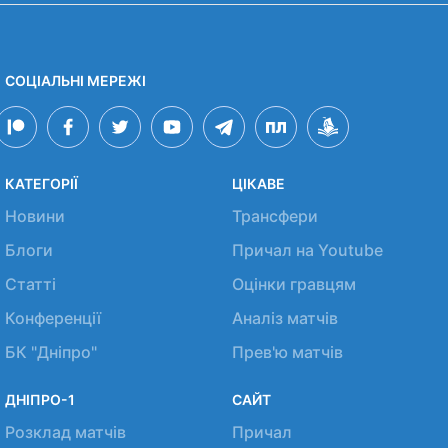
СОЦІАЛЬНІ МЕРЕЖІ
КАТЕГОРІЇ
ЦІКАВЕ
Новини
Трансфери
Блоги
Причал на Youtube
Статті
Оцінки гравцям
Конференції
Аналіз матчів
БК "Дніпро"
Прев'ю матчів
ДНІПРО-1
САЙТ
Розклад матчів
Причал