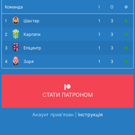
Команда
І
О
Ф
1
Шахтар
1
3
2
Карпати
1
3
3
Епіцентр
1
3
4
Зоря
1
3
СТАТИ ПАТРОНОМ
Акаунт прив'язан |
Інструкція