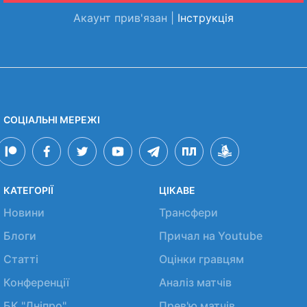
Акаунт прив'язан |
Інструкція
СОЦІАЛЬНІ МЕРЕЖІ
КАТЕГОРІЇ
ЦІКАВЕ
Новини
Трансфери
Блоги
Причал на Youtube
Статті
Оцінки гравцям
Конференції
Аналіз матчів
БК "Дніпро"
Прев'ю матчів