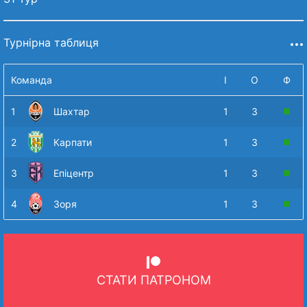
Турнірна таблиця
Команда
І
О
Ф
1
Шахтар
1
3
2
Карпати
1
3
3
Епіцентр
1
3
4
Зоря
1
3
СТАТИ ПАТРОНОМ