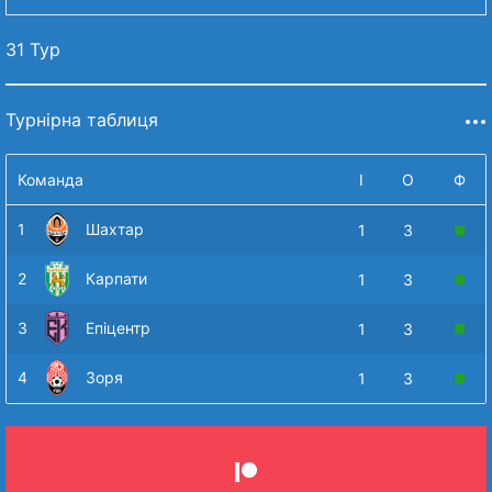
31 Тур
Турнірна таблиця
Команда
І
О
Ф
1
Шахтар
1
3
2
Карпати
1
3
3
Епіцентр
1
3
4
Зоря
1
3