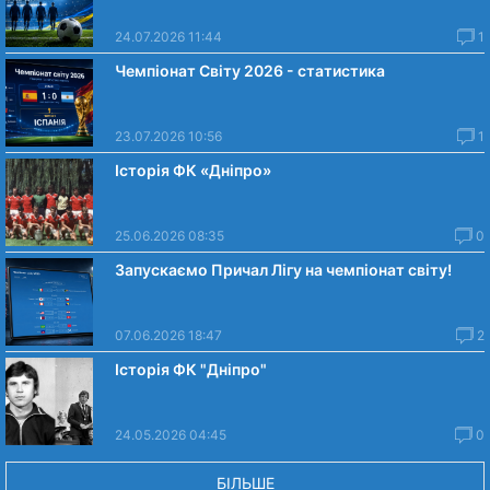
24.07.2026 11:44
1
Чемпіонат Світу 2026 - статистика
23.07.2026 10:56
1
Історія ФК «Дніпро»
25.06.2026 08:35
0
Запускаємо Причал Лігу на чемпіонат світу!
07.06.2026 18:47
2
Історія ФК "Дніпро"
24.05.2026 04:45
0
БІЛЬШЕ