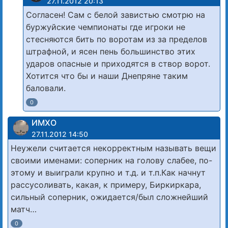
27.11.2012 20:13
Согласен! Сам с белой завистью смотрю на
буржуйские чемпионаты где игроки не
стесняются бить по воротам из за пределов
штрафной, и ясен пень большинство этих
ударов опасные и приходятся в створ ворот.
Хотится что бы и наши Днепряне таким
баловали.
0
ИМХО
27.11.2012 14:50
Неужели считается некорректным называть вещи
своими именами: соперник на голову слабее, по-
этому и выиграли крупно и т.д. и т.п.Как начнут
рассусоливать, какая, к примеру, Биркиркара,
сильный соперник, ожидается/был сложнейший
матч…
0