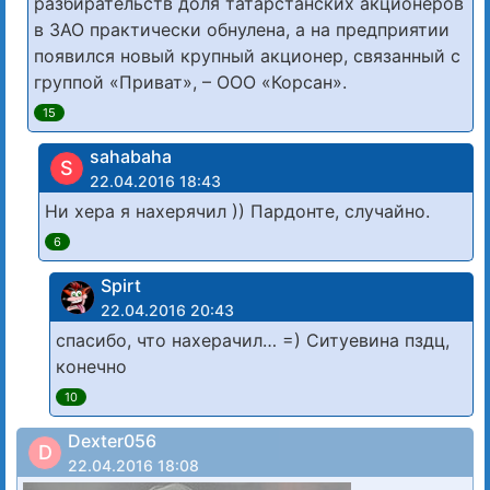
разбирательств доля татарстанских акционеров
в ЗАО практически обнулена, а на предприятии
появился новый крупный акционер, связанный с
группой «Приват», – ООО «Корсан».
15
sahabaha
S
22.04.2016 18:43
Ни хера я нахерячил )) Пардонте, случайно.
6
Spirt
22.04.2016 20:43
спасибо, что нахерачил… =) Ситуевина пздц,
конечно
10
Dexter056
D
22.04.2016 18:08