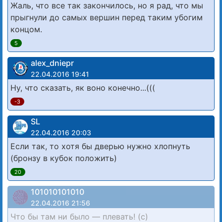
Жаль, что все так закончилось, но я рад, что мы
прыгнули до самых вершин перед таким убогим
концом.
5
alex_dniepr
22.04.2016 19:41
Ну, что сказать, як воно конечно...(((
-3
SL
22.04.2016 20:03
Если так, то хотя бы дверью нужно хлопнуть
(бронзу в кубок положить)
20
101010101010
22.04.2016 21:56
Что бы там ни было — плевать! (с)