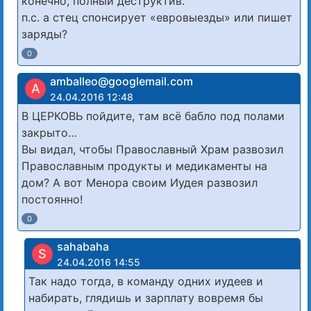
конечно, полный деструктив.
п.с. а стец спонсирует «евровыезды» или пишет
заряды?
0
amballeo@googlemail.com
A
24.04.2016 12:48
В ЦЕРКОВЬ пойдите, там всё бабло под полами
закрыто…
Вы видал, чтобы Православный Храм развозил
Православным продукты и медикаменты на
дом? А вот Менора своим Иудея развозил
постоянно!
0
sahabaha
S
24.04.2016 14:55
Так надо тогда, в команду одних иудеев и
набирать, глядишь и зарплату вовремя бы