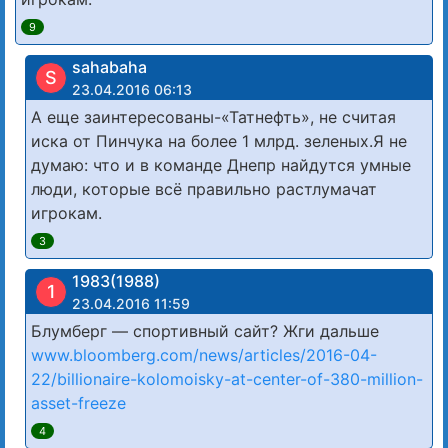
9
sahabaha
S
23.04.2016 06:13
А еще заинтересованы-«Татнефть», не считая
иска от Пинчука на более 1 млрд. зеленых.Я не
думаю: что и в команде Днепр найдутся умные
люди, которые всё правильно растлумачат
игрокам.
3
1983(1988)
1
23.04.2016 11:59
Блумберг — спортивный сайт? Жги дальше
www.bloomberg.com/news/articles/2016-04-
22/billionaire-kolomoisky-at-center-of-380-million-
asset-freeze
4