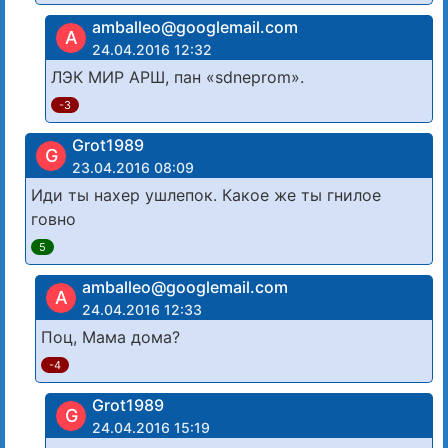
amballeo@googlemail.com
A
24.04.2016 12:32
ЛЭК МИР АРШ, пан «sdneprom».
-3
Grot1989
G
23.04.2016 08:09
Иди ты нахер ушлепок. Какое же ты гнилое
говно
5
amballeo@googlemail.com
A
24.04.2016 12:33
Поц, Мама дома?
-4
Grot1989
G
24.04.2016 15:19