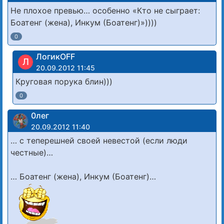
Не плохое превью… особенно «Кто не сыграет:
Боатенг (жена), Инкум (Боатенг)»))))
0
ЛогикOFF
Л
20.09.2012 11:45
Круговая порука блин)))
0
0лег
20.09.2012 11:40
… с теперешней своей невестой (если люди
честные)…
… Боатенг (жена), Инкум (Боатенг)…