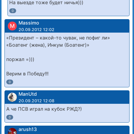
На выезде тоже будет ничья)))
0
Massimo
M
20.09.2012 12:02
«Президент – какой-то чувак, не пофиг ли»
«Боатенг (жена), Инкум (Боатенг)»
поржал =)))
Верим в Победу!!!
0
ManUtd
20.09.2012 12:08
А че ПСВ играл на кубок РЖД?)
0
arush13