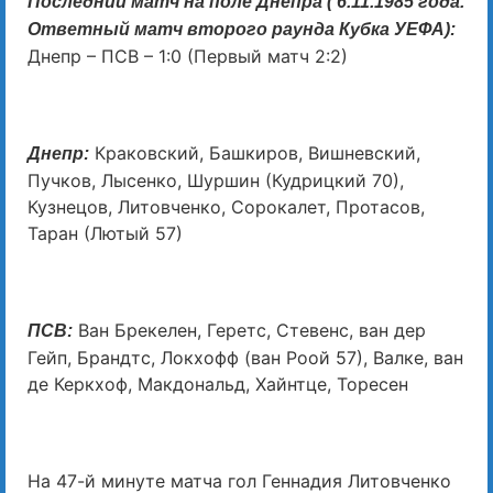
Последний матч на поле Днепра ( 6.11.1985 года.
Ответный матч второго раунда Кубка УЕФА):
Днепр – ПСВ – 1:0 (Первый матч 2:2)
Краковский, Башкиров, Вишневский,
Днепр:
Пучков, Лысенко, Шуршин (Кудрицкий 70),
Кузнецов, Литовченко, Сорокалет, Протасов,
Таран (Лютый 57)
Ван Брекелен, Геретс, Стевенс, ван дер
ПСВ:
Гейп, Брандтс, Локхофф (ван Роой 57), Валке, ван
де Керкхоф, Макдональд, Хайнтце, Торесен
На 47-й минуте матча гол Геннадия Литовченко