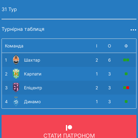
31 Тур
Турнірна таблиця
Команда
І
О
Ф
1
Шахтар
2
6
2
Карпати
1
3
3
Епіцентр
2
3
4
Динамо
1
3
СТАТИ ПАТРОНОМ