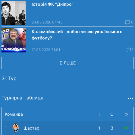
Історія ФК "Дніпро"
24.05.2026 04:45
0
Коломойський - добро чи зло українського
футболу?
21.05.2026 21:01
1
БІЛЬШЕ
31 Тур
Турнірна таблиця
Команда
І
О
Ф
1
Шахтар
1
3