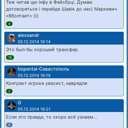
Теж читав цю інфу в Фейсбуці. Думаю
договоряться і перейде Шавік до нас) Маркевич
«Вболтает» )))
4
alexsandr
05.12.2014 16:14
Это был-бы хороший трансфер.
18
tiopental-Севастополь
05.12.2014 16:19
Контракт игрока увесист, наврядли
2
G
05.12.2014 16:21
Если это правда, то скоро всё узнаем…
0