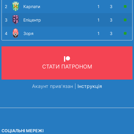
2
Карпати
1
3
3
Епіцентр
1
3
4
Зоря
1
3
СТАТИ ПАТРОНОМ
Акаунт прив'язан |
Інструкція
СОЦІАЛЬНІ МЕРЕЖІ