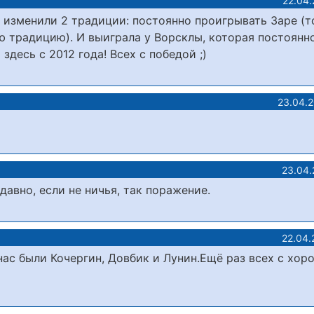
22.04.
и изменили 2 традиции: постоянно проигрывать Заре (т
 традицию). И выиграла у Ворсклы, которая постоянн
здесь с 2012 года! Всех с победой ;)
23.04.
23.04.
 давно, если не ничья, так поражение.
22.04.
нас были Кочергин, Довбик и Лунин.Ещё раз всех с хор