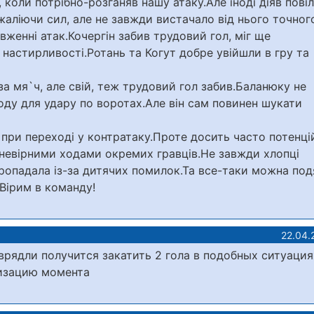
 коли потрібно-розганяв нашу атаку.Але іноді діяв повіл
аліючи сил, але не завжди вистачало від нього точног
овженні атак.Кочергін забив трудовий гол, міг ще
і настирливості.Ротань та Когут добре увійшли в гру та
а мя`ч, але свій, теж трудовий гол забив.Баланюку не
оду для удару по воротах.Але він сам повинен шукати
 при переході у контратаку.Проте досить часто потенцій
 невірними ходами окремих гравців.Не завжди хлопці
пропадала із-за дитячих помилок.Та все-таки можна по
.Вірим в команду!
22.04.
врядли получится закатить 2 гола в подобных ситуация
лизацию момента