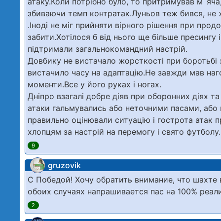
атаку.Коли потрібно було, то притримував м`яча,
збиваючи темп контратак.Луньов теж бився, не ж
.Іноді не міг прийняти вірного рішення при прод
забити.Хотілося б від нього ще більше пресингу 
підтримали загальнокомандний настрій.
Довбику не вистачало жорсткості при боротьбі з
вистачило часу на адаптацію.Не завжди мав наг
моменти.Все у його руках і ногах.
Дніпро взагалі добре діяв при оборонних діях та
атаки гальмувались або неточними пасами, або
правильно оцінювали ситуацію і гострота атак 
хлопцям за настрій на перемогу і свято футболу
9
gruzovik
С Победой! Хочу обратить внимание, что шахте 
обоих случаях напрашивается пас на 100% реа
2