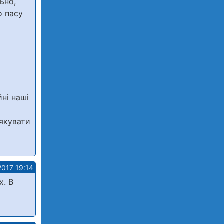
ьно,
о пасу
ні наші
дякувати
2017 19:14
х. В