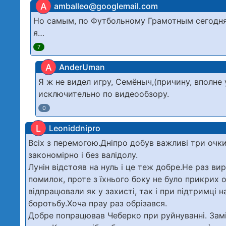
A
amballeo@googlemail.com
Но самым, по Футбольному Грамотным сегодня 
я…
7
A
AnderUman
Я ж не видел игру, Семёныч,(причину, вполне
исключительно по видеообзору.
0
L
Leoniddnipro
Всіх з перемогою.Дніпро добув важливі три очки
закономірно і без валідолу.
Лунін відстояв на нуль і це теж добре.Не раз в
помилок, проте з їхнього боку не було прикрих
відпрацювали як у захисті, так і при підтримці
боротьбу.Хоча прау раз обрізався.
Добре попрацював Чеберко при руйнуванні. Замі