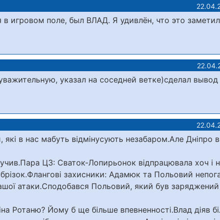
22.04.
в игровом поле, был ВЛАД. Я удивлён, что это заметил
22.04.
 уважительную, указал на соседней ветке)сделал вывод
22.04.
, які в нас мабуть відмінусують незабаром.Але Дніпро 
иручив.Пара ЦЗ: Сваток-Лопирьонок відпрацювала хоч і н
 обрізок.Флангові захисники: Адамюк та Польовий непог
 нашої атаки.Сподобався Польовий, який був заряджений
на Ротаню? Йому б ще більше впевненності.Влад діяв б