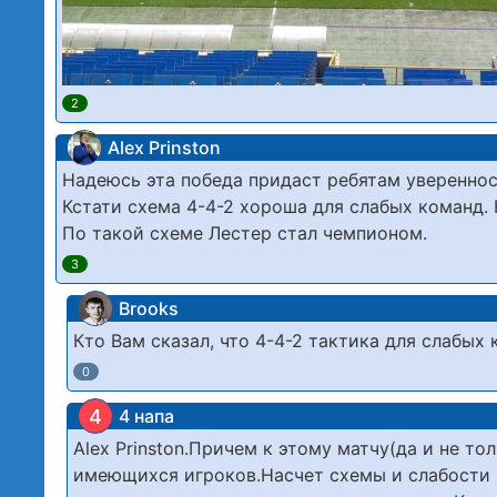
2
Alex Prinston
Надеюсь эта победа придаст ребятам увереннос
Кстати схема 4-4-2 хороша для слабых команд.
По такой схеме Лестер стал чемпионом.
3
Brooks
Кто Вам сказал, что 4-4-2 тактика для слабых 
0
4
4 напа
Alex Prinston.Причем к этому матчу(да и не то
имеющихся игроков.Насчет схемы и слабости к