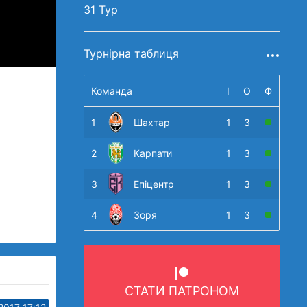
31 Тур
Турнірна таблиця
Команда
І
О
Ф
1
Шахтар
1
3
2
Карпати
1
3
3
Епіцентр
1
3
4
Зоря
1
3
СТАТИ ПАТРОНОМ