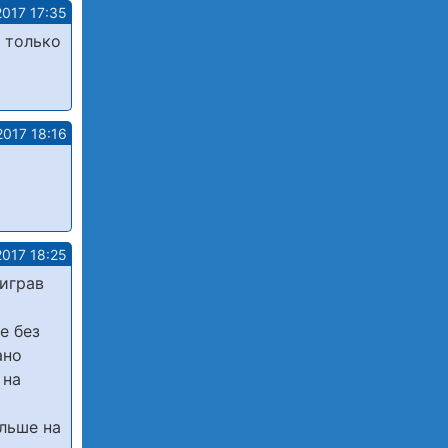
2017 17:35
 только
2017 18:16
2017 18:25
виграв
е без
ано
 на
ільше на