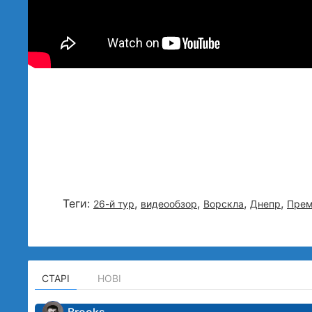
Теги:
,
,
,
,
26-й тур
видеообзор
Ворскла
Днепр
Прем
СТАРІ
НОВІ