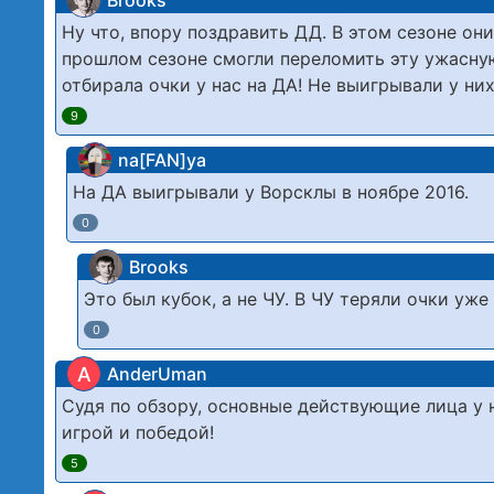
Brooks
Ну что, впору поздравить ДД. В этом сезоне он
прошлом сезоне смогли переломить эту ужасную
отбирала очки у нас на ДА! Не выигрывали у них 
9
na[FAN]ya
На ДА выигрывали у Ворсклы в ноябре 2016.
0
Brooks
Это был кубок, а не ЧУ. В ЧУ теряли очки уже
0
A
AnderUman
Судя по обзору, основные действующие лица у 
игрой и победой!
5