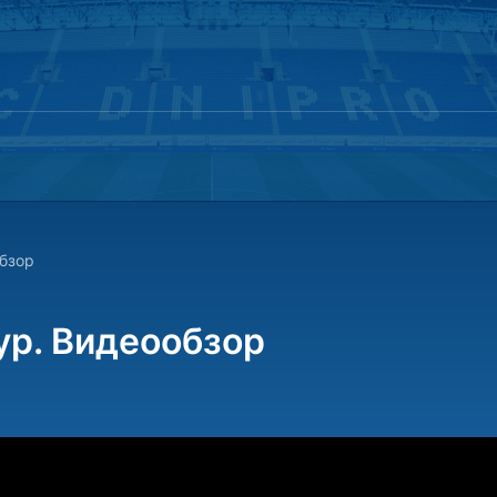
обзор
ур. Видеообзор