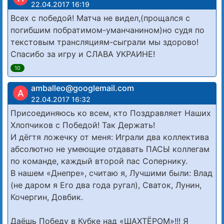
22.04.2017 16:19
Всех с победой! Матча не видел,(прощался с
погибшим побратимом-уманчанином)но судя по
текстовым трансляциям-сыграли мы здорово!
Спасибо за игру и СЛАВА УКРАИНЕ!
10
amballeo@googlemail.com
A
22.04.2017 16:32
Присоединяюсь ко всем, кто Поздравляет Наших
Хлопчиков с Победой! Так Держать!
И дёгтя ложечку от меня: Играли два коллектива
абсолютно не умеющие отдавать ПАСЫ коллегам
по команде, каждый второй пас Сопернику.
В нашем «Днепре», считаю я, Лучшими были: Влад
(не даром я Его два года ругал), Сваток, Лунин,
Кочергин, Довбик.
Даёшь Победу в Кубке над «ШАХТЁРОМ»!!! Я