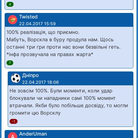
4
Twisted
22.04.2017 15:59
100% реалізація, що приємно.
Мабуть, Ворскла в буру продула нам. Щось
останні три гри проти нас вони безвільні геть.
*інфа прозвучала на правах жарта*
7
Дніпро
22.04.2017 18:06
Не зовсім 100%. Були моменти, коли удар
блокували чи нападники самі 100% момент
втрачали. Якби було побільше досвіду, то могли
громити цю Ворсклу
-1
AnderUman
A