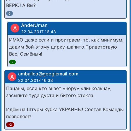
ВЕРЮ! А Вы?
0
AnderUman
A
22.04.2017 16:43
ИМХО-даже если и проиграем, то, как минимум,
дадим бой этому цирку-шапито.Приветствую
Вас, Семёныч!
2
amballeo@googlemail.com
A
22.04.2017 16:38
Пацаны, если кто знает «нору» «линкольна»,
засыпьте туда дуста и битого стекла.
Идём на Штурм Кубка УКРАИНЫ! Состав Команды
позволяет!
-2